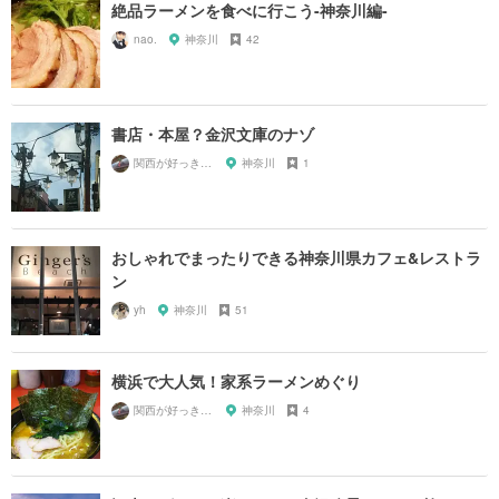
絶品ラーメンを食べに行こう-神奈川編-
nao.
神奈川
42
書店・本屋？金沢文庫のナゾ
関西が好っきゃねん
神奈川
1
おしゃれでまったりできる神奈川県カフェ&レストラ
ン
yh
神奈川
51
横浜で大人気！家系ラーメンめぐり
関西が好っきゃねん
神奈川
4