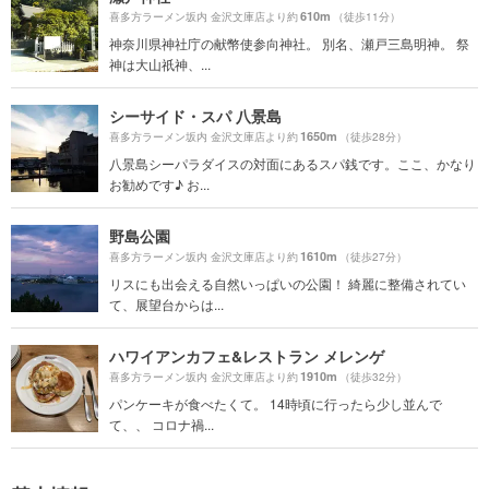
610m
喜多方ラーメン坂内 金沢文庫店より約
（徒歩11分）
神奈川県神社庁の献幣使参向神社。 別名、瀬戸三島明神。 祭
神は大山祇神、...
シーサイド・スパ 八景島
1650m
喜多方ラーメン坂内 金沢文庫店より約
（徒歩28分）
八景島シーパラダイスの対面にあるスパ銭です。ここ、かなり
お勧めです♪ お...
野島公園
1610m
喜多方ラーメン坂内 金沢文庫店より約
（徒歩27分）
リスにも出会える自然いっぱいの公園！ 綺麗に整備されてい
て、展望台からは...
ハワイアンカフェ&レストラン メレンゲ
1910m
喜多方ラーメン坂内 金沢文庫店より約
（徒歩32分）
パンケーキが食べたくて。 14時頃に行ったら少し並んで
て、、 コロナ禍...