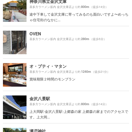
神奈川県立金沢文庫
800m
喜多方ラーメン坂内 金沢文庫店より約
（徒歩14分）
途中下車して金沢文庫に寄ってみるのも面白いですよ〜めっち
ゃ住宅街のなかに...
OVEN
280m
喜多方ラーメン坂内 金沢文庫店より約
（徒歩5分）
オ・プティ・マタン
1240m
喜多方ラーメン坂内 金沢文庫店より約
（徒歩21分）
賞味期限２時間のモンブラン
金沢八景駅
800m
喜多方ラーメン坂内 金沢文庫店より約
（徒歩14分）
上大岡駅-金沢八景駅-上郷森の家 上郷森の家までのアクセスで
す。上大岡...
瀬戸神社