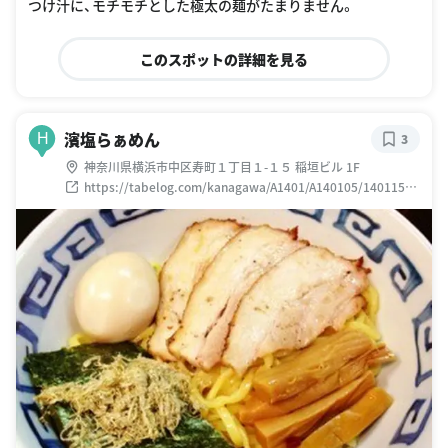
つけ汁に、モチモチとした極太の麺がたまりません。
このスポットの詳細を見る
濱塩らぁめん
H
3
神奈川県横浜市中区寿町１丁目１-１５ 稲垣ビル 1F
https://tabelog.com/kanagawa/A1401/A140105/14011537
/