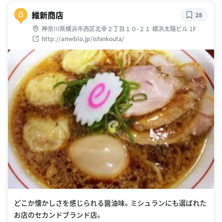
維新商店
B
28
神奈川県横浜市西区北幸２丁目１０-２１ 横浜太陽ビル 1F
http://ameblo.jp/ishinkouta/
どこか懐かしさを感じられる醤油味。ミシュランにも選ばれた
お店のセカンドブランド店。