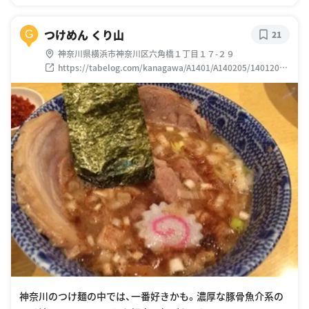
つけめん くり山
G
21
神奈川県横浜市神奈川区六角橋１丁目１７-２９
https://tabelog.com/kanagawa/A1401/A140205/14012001
/
神奈川のつけ麺の中では、一番好きかも。濃厚な豚骨魚介系の