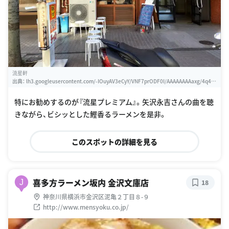
流星軒
出典：
lh3.googleusercontent.com/-IOuyAV3eCyY/VNF7prODF0I/AAAAAAAAaxg/4q4X
gh2dZtY/w460-h310-k
特にお勧めするのが『流星プレミアム』。矢沢永吉さんの曲を聴
きながら、ビシッとした鰹香るラーメンを是非。
このスポットの詳細を見る
喜多方ラーメン坂内 金沢文庫店
J
18
神奈川県横浜市金沢区泥亀２丁目８-９
http://www.mensyoku.co.jp/