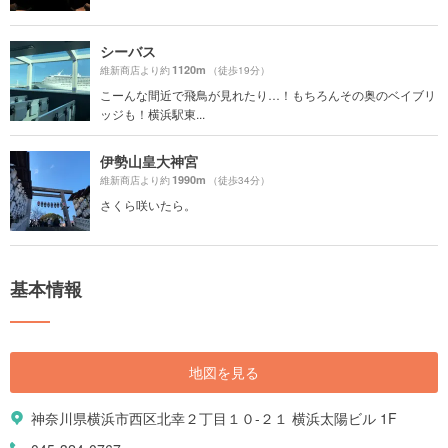
シーバス
1120m
維新商店より約
（徒歩19分）
こーんな間近で飛鳥が見れたり…！もちろんその奥のベイブリ
ッジも！横浜駅東...
伊勢山皇大神宮
1990m
維新商店より約
（徒歩34分）
さくら咲いたら。
基本情報
地図を見る
神奈川県横浜市西区北幸２丁目１０-２１ 横浜太陽ビル 1F