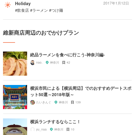
Holiday
2017年1月12日
#飲食店 #ラーメン #つけ麺
維新商店周辺のおでかけプラン
絶品ラーメンを食べに行こう-神奈川編-
nao.
神奈川
42
横浜市民による【横浜周辺】でのおすすめデートスポ
ット50選～2018年版～
たいきんぐ
神奈川
139
横浜ランチするならここ！
yu_naa
神奈川
10