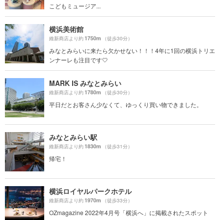
こどもミュージア...
横浜美術館
1750m
維新商店より約
（徒歩30分）
みなとみらいに来たら欠かせない！！！4年に1回の横浜トリエ
ンナーレも注目です🤍
MARK IS みなとみらい
1780m
維新商店より約
（徒歩30分）
平日だとお客さん少なくて、ゆっくり買い物できました。
みなとみらい駅
1830m
維新商店より約
（徒歩31分）
帰宅！
横浜ロイヤルパークホテル
1970m
維新商店より約
（徒歩33分）
OZmagazine 2022年4月号「横浜へ」に掲載されたスポット