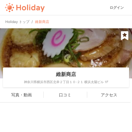
ログイン
Holiday トップ
維新商店
維新商店
神奈川県横浜市西区北幸２丁目１０-２１ 横浜太陽ビル 1F
写真・動画
口コミ
アクセス