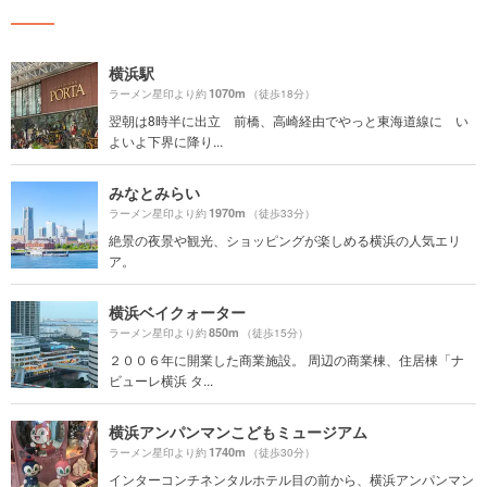
横浜駅
1070m
ラーメン星印より約
（徒歩18分）
翌朝は8時半に出立 前橋、高崎経由でやっと東海道線に い
よいよ下界に降り...
みなとみらい
1970m
ラーメン星印より約
（徒歩33分）
絶景の夜景や観光、ショッピングが楽しめる横浜の人気エリ
ア。
横浜ベイクォーター
850m
ラーメン星印より約
（徒歩15分）
２００６年に開業した商業施設。 周辺の商業棟、住居棟「ナ
ビューレ横浜 タ...
横浜アンパンマンこどもミュージアム
1740m
ラーメン星印より約
（徒歩30分）
インターコンチネンタルホテル目の前から、横浜アンパンマン