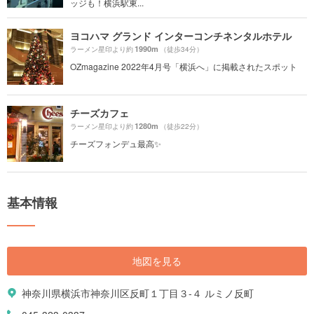
ッジも！横浜駅東...
ヨコハマ グランド インターコンチネンタルホテル
1990m
ラーメン星印より約
（徒歩34分）
OZmagazine 2022年4月号「横浜へ」に掲載されたスポット
チーズカフェ
1280m
ラーメン星印より約
（徒歩22分）
チーズフォンデュ最高✨
基本情報
地図を見る
神奈川県横浜市神奈川区反町１丁目３-４ ルミノ反町