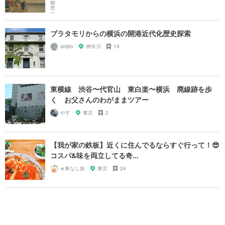
ブラタモリからの横浜の開港近代化歴史探索
seijiro
神奈川
19
東横線 渋谷〜代官山 東白楽〜横浜 廃線跡を歩
く お父さんのわがままツアー
やす
東京
2
【我が家の鉄板】近くに住んでるならすぐ行って！😎
コスパ&味を両立してる奇...
☀️車なし旅
東京
24