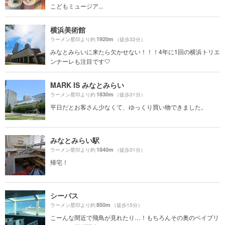
こどもミュージア...
横浜美術館
1920m
ラーメン星印より約
（徒歩32分）
みなとみらいに来たら欠かせない！！！4年に1回の横浜トリエ
ンナーレも注目です🤍
MARK IS みなとみらい
1830m
ラーメン星印より約
（徒歩31分）
平日だとお客さん少なくて、ゆっくり買い物できました。
みなとみらい駅
1840m
ラーメン星印より約
（徒歩31分）
帰宅！
シーバス
850m
ラーメン星印より約
（徒歩15分）
こーんな間近で飛鳥が見れたり…！もちろんその奥のベイブリ