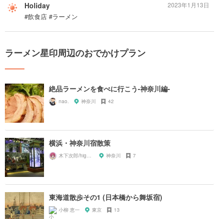
Holiday
2023年1月13日
#飲食店 #ラーメン
ラーメン星印周辺のおでかけプラン
絶品ラーメンを食べに行こう-神奈川編-
nao.
神奈川
42
横浜・神奈川宿散策
木下次郎/highlandrail
神奈川
7
東海道散歩その1 (日本橋から舞坂宿)
小柳 恵一
東京
13