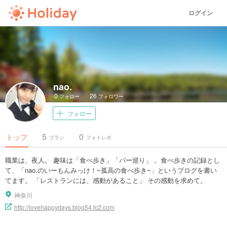
ログイン
nao.
0
26
フォロー
フォロワー
フォロー
5
0
トップ
プラン
フォトレポ
職業は、夜人。 趣味は「食べ歩き」「バー巡り」 。食べ歩きの記録とし
て、「nao.のいーもんみっけ！~孤高の食べ歩き~」というブログを書い
てます。 「レストランには、感動があること」 その感動を求めて。
神奈川
http://lovehappydays.blog54.fc2.com