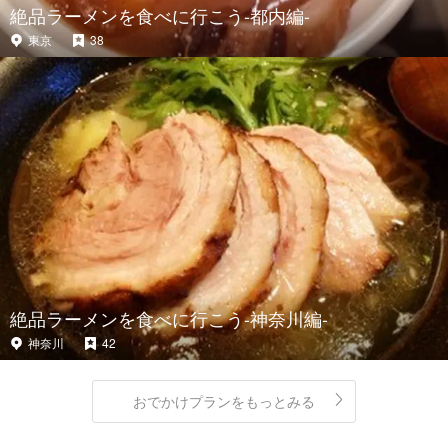
絶品ラーメンを食べに行こう-都内編-
東京
38
絶品ラーメンを食べに行こう-神奈川編-
神奈川
42
おでかけプランをもっとみる