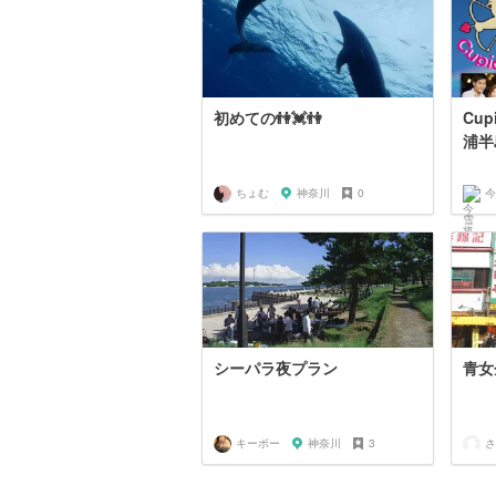
初めての👫💓👫
Cu
浦半
ちょむ
神奈川
0
今
シーパラ夜プラン
青女
キーボー
神奈川
3
さ