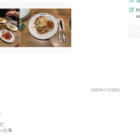
ht
v
2020年11月28日
、、
ど
った🤤