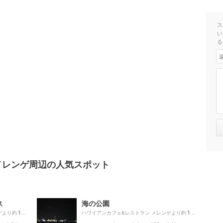
ス
い
る
メレンゲ周辺の人気スポット
ス
海の公園
180m
1190m
ゲより約
（徒歩3分）
ハワイアンカフェ&レストラン メレンゲより約
（徒歩2