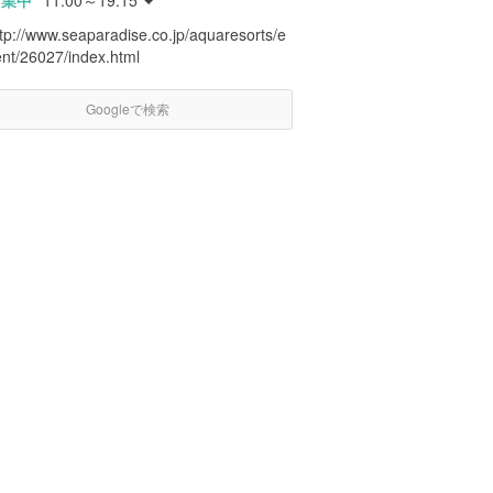
営業中
11:00～19:15
tp://www.seaparadise.co.jp/aquaresorts/e
ent/26027/index.html
Googleで検索