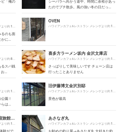
レビ「俺の
シーパラへ向かう途中、時間に余裕があっ
たのでプチ散歩。風の強い冬の日だっ...
OVEN
1680m
1830m
ハワイアンカフェ&レストラン メレンゲより約
（徒歩2
ゲより約
（徒歩31分）
みるのも面
に...
喜多方ラーメン坂内 金沢文庫店
800m
1910m
ゲより約
（徒歩14分）
ハワイアンカフェ&レストラン メレンゲより約
（徒歩3
あるスパ銭
さっぱりして美味しいです チェーン店は
...
行ったことありません
旧伊藤博文金沢別邸
1400m
1210m
ゲより約
（徒歩24分）
ハワイアンカフェ&レストラン メレンゲより約
（徒歩2
の公園！
景色が最高
は...
KITAYA Ryokan (文化財の宿旅館喜多屋 ) + Cafe&Dining BOTAN (ぼたん)
あさなぎ丸
1370m
1280m
ゲより約
（徒歩23分）
ハワイアンカフェ&レストラン メレンゲより約
（徒歩2
い体験がで
お勧めの釣り屋→あさなぎ丸 大好きな釣