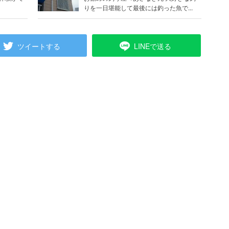
りを一日堪能して最後には釣った魚で...
ツイートする
LINEで送る