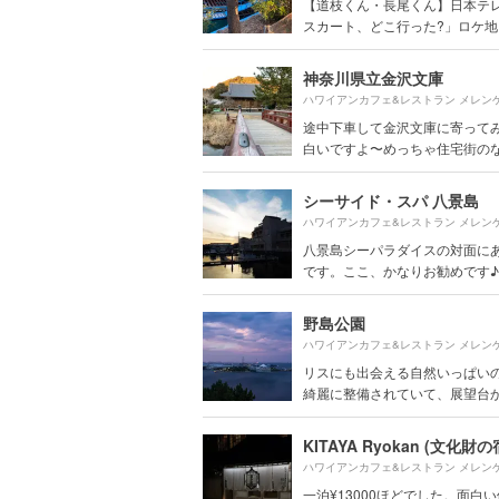
【道枝くん・長尾くん】日本テ
スカート、どこ行った?」ロケ地
神奈川県立金沢文庫
ハワイアンカフェ&レストラン メレン
途中下車して金沢文庫に寄って
白いですよ〜めっちゃ住宅街のなか
シーサイド・スパ 八景島
ハワイアンカフェ&レストラン メレン
八景島シーパラダイスの対面に
です。ここ、かなりお勧めです♪ お
野島公園
ハワイアンカフェ&レストラン メレン
リスにも出会える自然いっぱい
綺麗に整備されていて、展望台から
ハワイアンカフェ&レストラン メレン
一泊¥13000ほどでした。面白