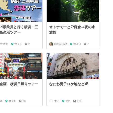
pid添乗員と行く横浜・三
オトナでーと♡鎌倉→夜の水
島恋活ツアー
族館
雪 将司
神奈川
2
Rieko Sato
神奈川
7
企画 横浜日帰りツアー
なにわ男子ロケ地など🌈
ゆ
神奈川
28
すい
大阪
210