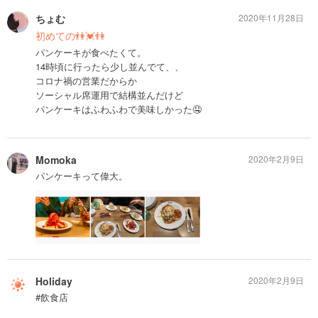
ちょむ
2020年11月28日
初めての👫💓👫
パンケーキが食べたくて。
14時頃に行ったら少し並んでて、、
コロナ禍の営業だからか
ソーシャル席運用で結構並んだけど
パンケーキはふわふわで美味しかった🤤
Momoka
2020年2月9日
パンケーキって偉大。
Holiday
2020年2月9日
#飲食店