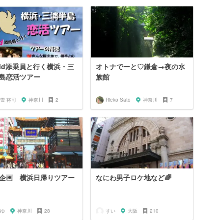
pid添乗員と行く横浜・三
オトナでーと♡鎌倉→夜の水
島恋活ツアー
族館
雪 将司
神奈川
2
Rieko Sato
神奈川
7
企画 横浜日帰りツアー
なにわ男子ロケ地など🌈
ゆ
神奈川
28
すい
大阪
210