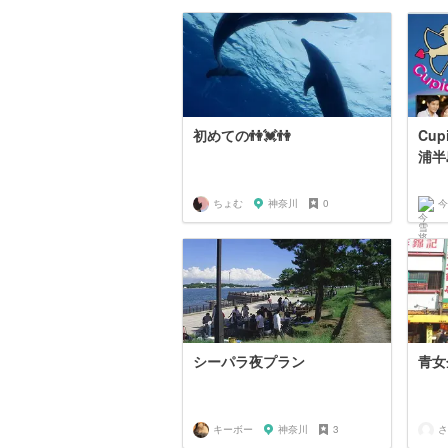
初めての👫💓👫
Cu
浦半
ちょむ
神奈川
0
今
シーパラ夜プラン
青女
キーボー
神奈川
3
さ