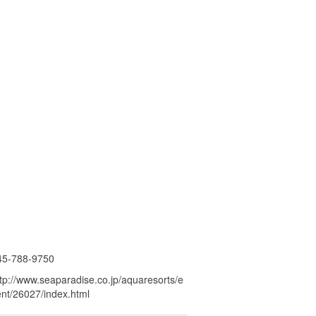
45-788-9750
tp://www.seaparadise.co.jp/aquaresorts/e
ent/26027/index.html