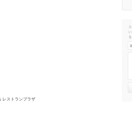
ス
い
る
 レストランプラザ