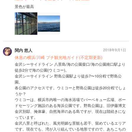
景色が最高
関内 悠人
2018年9月1日
休息の横浜/川崎 プチ観光地ガイド(不定期更新)
金沢シーサイドライン 八景島/海の公園柴口/海の公園南口駅より
徒歩2分で海の公園(ウミコー)。
金沢シーサイドライン 野島公園駅より徒歩7〜10分程で野島公
園。
各公園のアクセスです。ウミコーと野島公園は徒歩20分程でしょ
うか？
ウミコーは、横浜市内唯一の海水浴場でバーベキュー広場、ボー
ドセーリング施設のある海浜公園です。野島公園は、旧伊藤博文
金沢別邸、掩体壕、自然海岸のある島ですが、現在は陸続きにな
っています。
金沢八景と呼ばれた、風光明媚な景観も若干、留めているエリア
です。現在でも、湾が入り組んでいる地形ですので、あちこちの