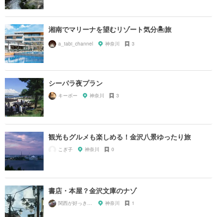
湘南でマリーナを望むリゾート気分🏝旅
a_tabi_channel
神奈川
3
シーパラ夜プラン
キーボー
神奈川
3
観光もグルメも楽しめる！金沢八景ゆったり旅
こぎ子
神奈川
0
書店・本屋？金沢文庫のナゾ
関西が好っきゃねん
神奈川
1