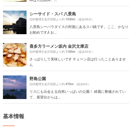
シーサイド・スパ 八景島
1530m
旧伊藤博文金沢別邸より約
（徒歩26分）
八景島シーパラダイスの対面にあるスパ銭です。ここ、かなり
お勧めです♪ お...
喜多方ラーメン坂内 金沢文庫店
1180m
旧伊藤博文金沢別邸より約
（徒歩20分）
さっぱりして美味しいです チェーン店は行ったことありませ
ん
野島公園
470m
旧伊藤博文金沢別邸より約
（徒歩8分）
リスにも出会える自然いっぱいの公園！ 綺麗に整備されてい
て、展望台からは...
基本情報