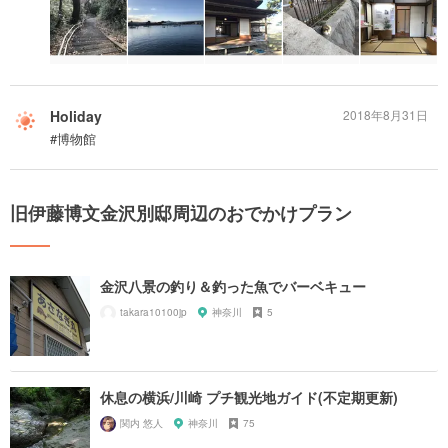
Holiday
2018年8月31日
#博物館
旧伊藤博文金沢別邸周辺のおでかけプラン
金沢八景の釣り＆釣った魚でバーベキュー
takara10100jp
神奈川
5
休息の横浜/川崎 プチ観光地ガイド(不定期更新)
関内 悠人
神奈川
75