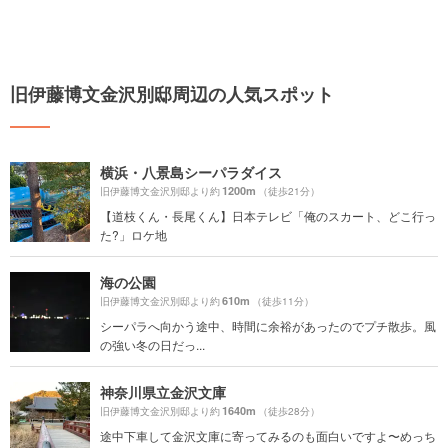
旧伊藤博文金沢別邸周辺の人気スポット
横浜・八景島シーパラダイス
1200m
旧伊藤博文金沢別邸より約
（徒歩21分）
【道枝くん・長尾くん】日本テレビ「俺のスカート、どこ行っ
た?」ロケ地
海の公園
610m
旧伊藤博文金沢別邸より約
（徒歩11分）
シーパラへ向かう途中、時間に余裕があったのでプチ散歩。風
の強い冬の日だっ...
神奈川県立金沢文庫
1640m
旧伊藤博文金沢別邸より約
（徒歩28分）
途中下車して金沢文庫に寄ってみるのも面白いですよ〜めっち