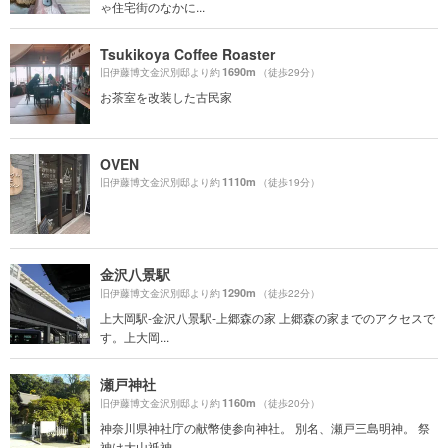
ゃ住宅街のなかに...
Tsukikoya Coffee Roaster
1690m
旧伊藤博文金沢別邸より約
（徒歩29分）
お茶室を改装した古民家
OVEN
1110m
旧伊藤博文金沢別邸より約
（徒歩19分）
金沢八景駅
1290m
旧伊藤博文金沢別邸より約
（徒歩22分）
上大岡駅-金沢八景駅-上郷森の家 上郷森の家までのアクセスで
す。上大岡...
瀬戸神社
1160m
旧伊藤博文金沢別邸より約
（徒歩20分）
神奈川県神社庁の献幣使参向神社。 別名、瀬戸三島明神。 祭
神は大山祇神、...