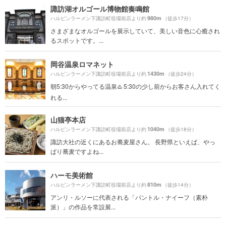
諏訪湖オルゴール博物館奏鳴館
980m
ハルピンラーメン下諏訪町役場前店より約
（徒歩17分）
さまざまなオルゴールを展示していて、美しい音色に心癒され
るスポットです。...
岡谷温泉ロマネット
1430m
ハルピンラーメン下諏訪町役場前店より約
（徒歩24分）
朝5:30からやってる温泉♨️ 5:30の少し前からお客さん入れてく
れる...
山猫亭本店
1040m
ハルピンラーメン下諏訪町役場前店より約
（徒歩18分）
諏訪大社の近くにあるお蕎麦屋さん。 長野県といえば、やっ
ぱり蕎麦ですよね...
ハーモ美術館
810m
ハルピンラーメン下諏訪町役場前店より約
（徒歩14分）
アンリ・ルソーに代表される「パントル・ナイーフ（素朴
派）」の作品を常設展...