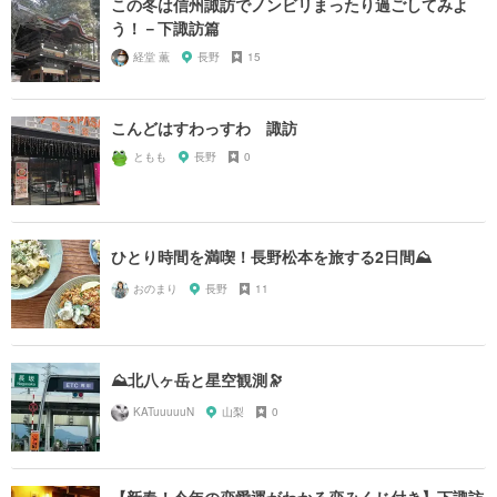
この冬は信州諏訪でノンビリまったり過ごしてみよ
う！－下諏訪篇
経堂 薫
長野
15
こんどはすわっすわ 諏訪
ともも
長野
0
ひとり時間を満喫！長野松本を旅する2日間⛰
おのまり
長野
11
⛰️北八ヶ岳と星空観測🔭
KATuuuuuN
山梨
0
【新春！今年の恋愛運がわかる恋みくじ付き】下諏訪