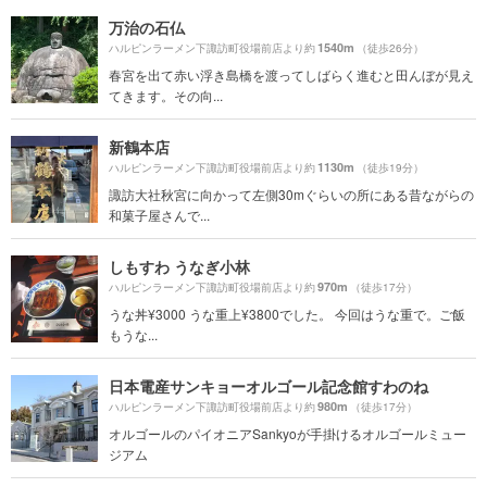
万治の石仏
1540m
ハルピンラーメン下諏訪町役場前店より約
（徒歩26分）
春宮を出て赤い浮き島橋を渡ってしばらく進むと田んぼが見え
てきます。その向...
新鶴本店
1130m
ハルピンラーメン下諏訪町役場前店より約
（徒歩19分）
諏訪大社秋宮に向かって左側30mぐらいの所にある昔ながらの
和菓子屋さんで...
しもすわ うなぎ小林
970m
ハルピンラーメン下諏訪町役場前店より約
（徒歩17分）
うな丼¥3000 うな重上¥3800でした。 今回はうな重で。ご飯
もうな...
日本電産サンキョーオルゴール記念館すわのね
980m
ハルピンラーメン下諏訪町役場前店より約
（徒歩17分）
オルゴールのパイオニアSankyoが手掛けるオルゴールミュー
ジアム