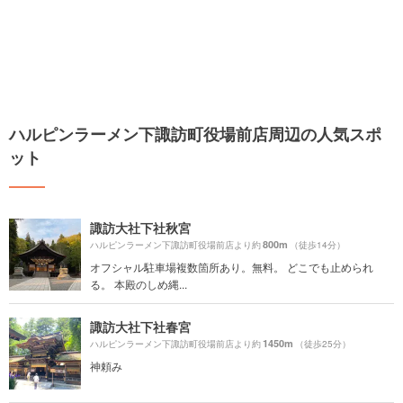
ハルピンラーメン下諏訪町役場前店周辺の人気スポ
ット
諏訪大社下社秋宮
800m
ハルピンラーメン下諏訪町役場前店より約
（徒歩14分）
オフシャル駐車場複数箇所あり。無料。 どこでも止められ
る。 本殿のしめ縄...
諏訪大社下社春宮
1450m
ハルピンラーメン下諏訪町役場前店より約
（徒歩25分）
神頼み