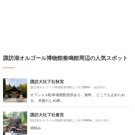
諏訪湖オルゴール博物館奏鳴館周辺の人気スポット
諏訪大社下社秋宮
250m
諏訪湖オルゴール博物館奏鳴館より約
（徒歩5分）
オフシャル駐車場複数箇所あり。無料。 どこでも止められ
る。 本殿のしめ縄...
諏訪大社下社春宮
1040m
諏訪湖オルゴール博物館奏鳴館より約
（徒歩18分）
神頼み