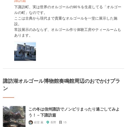
下諏訪町、実は世界のオルゴールの90％を生産してる「オルゴー
ルの町」なのです。
ここは古典から現代まで貴重なオルゴールを一堂に展示した施
設。
常設展示のみならず、オルゴール作り体験工房やティールームも
あります。
諏訪湖オルゴール博物館奏鳴館周辺のおでかけプラ
ン
この冬は信州諏訪でノンビリまったり過ごしてみよ
う！－下諏訪篇
経堂 薫
長野
15