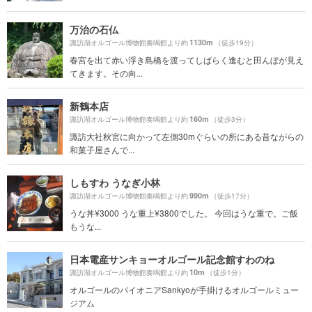
万治の石仏
1130m
諏訪湖オルゴール博物館奏鳴館より約
（徒歩19分）
春宮を出て赤い浮き島橋を渡ってしばらく進むと田んぼが見え
てきます。その向...
新鶴本店
160m
諏訪湖オルゴール博物館奏鳴館より約
（徒歩3分）
諏訪大社秋宮に向かって左側30mぐらいの所にある昔ながらの
和菓子屋さんで...
しもすわ うなぎ小林
990m
諏訪湖オルゴール博物館奏鳴館より約
（徒歩17分）
うな丼¥3000 うな重上¥3800でした。 今回はうな重で。ご飯
もうな...
日本電産サンキョーオルゴール記念館すわのね
10m
諏訪湖オルゴール博物館奏鳴館より約
（徒歩1分）
オルゴールのパイオニアSankyoが手掛けるオルゴールミュー
ジアム