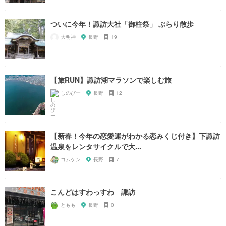
ついに今年！諏訪大社「御柱祭」 ぶらり散歩
大明神
長野
19
【旅RUN】諏訪湖マラソンで楽しむ旅
しのびー
長野
12
【新春！今年の恋愛運がわかる恋みくじ付き】下諏訪
温泉をレンタサイクルで大...
コムケン
長野
7
こんどはすわっすわ 諏訪
ともも
長野
0