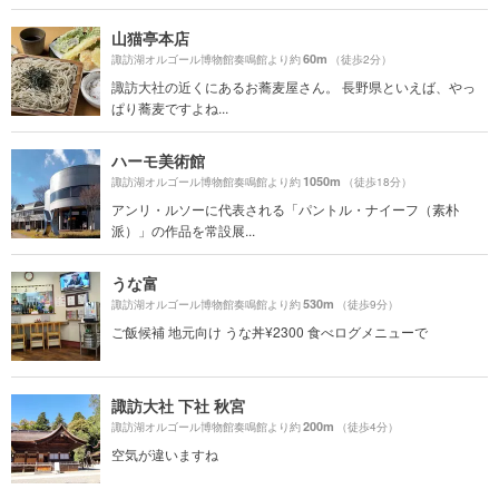
山猫亭本店
60m
諏訪湖オルゴール博物館奏鳴館より約
（徒歩2分）
諏訪大社の近くにあるお蕎麦屋さん。 長野県といえば、やっ
ぱり蕎麦ですよね...
ハーモ美術館
1050m
諏訪湖オルゴール博物館奏鳴館より約
（徒歩18分）
アンリ・ルソーに代表される「パントル・ナイーフ（素朴
派）」の作品を常設展...
うな富
530m
諏訪湖オルゴール博物館奏鳴館より約
（徒歩9分）
ご飯候補 地元向け うな丼¥2300 食べログメニューで
諏訪大社 下社 秋宮
200m
諏訪湖オルゴール博物館奏鳴館より約
（徒歩4分）
空気が違いますね