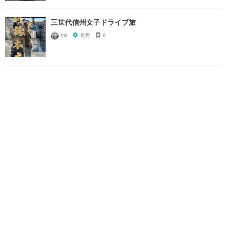
三世代信州女子ドライブ旅
mk
長野
6