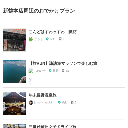
新鶴本店周辺のおでかけプラン
こんどはすわっすわ 諏訪
ともも
長野
0
【旅RUN】諏訪湖マラソンで楽しむ旅
しのびー
長野
12
年末長野温泉旅
jump.w_rabbitkun
長野
2
三世代信州女子ドライブ旅