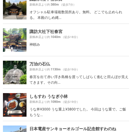
380m
新鶴本店より約
（徒歩7分）
オフシャル駐車場複数箇所あり。無料。 どこでも止められ
る。 本殿のしめ縄...
諏訪大社下社春宮
1040m
新鶴本店より約
（徒歩18分）
神頼み
万治の石仏
1130m
新鶴本店より約
（徒歩19分）
春宮を出て赤い浮き島橋を渡ってしばらく進むと田んぼが見え
てきます。その向...
しもすわ うなぎ小林
1090m
新鶴本店より約
（徒歩19分）
うな丼¥3000 うな重上¥3800でした。 今回はうな重で。ご飯
もうな...
日本電産サンキョーオルゴール記念館すわのね