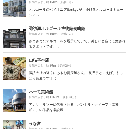
150m
新鶴本店より約
（徒歩3分）
オルゴールのパイオニアSankyoが手掛けるオルゴールミュー
ジアム
諏訪湖オルゴール博物館奏鳴館
160m
新鶴本店より約
（徒歩3分）
さまざまなオルゴールを展示していて、美しい音色に心癒され
るスポットです。...
山猫亭本店
90m
新鶴本店より約
（徒歩2分）
諏訪大社の近くにあるお蕎麦屋さん。 長野県といえば、やっ
ぱり蕎麦ですよね...
ハーモ美術館
1160m
新鶴本店より約
（徒歩20分）
アンリ・ルソーに代表される「パントル・ナイーフ（素朴
派）」の作品を常設展...
うな富
610m
新鶴本店より約
（徒歩11分）