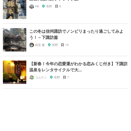
mk
長野
6
この冬は信州諏訪でノンビリまったり過ごしてみよ
う！－下諏訪篇
経堂 薫
長野
15
【新春！今年の恋愛運がわかる恋みくじ付き】下諏訪
温泉をレンタサイクルで大...
コムケン
長野
7