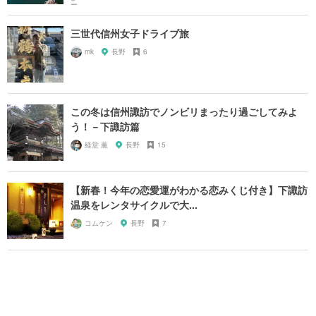
三世代信州女子ドライブ旅
mk
長野
6
この冬は信州諏訪でノンビリまったり過ごしてみよ
う！－下諏訪篇
経堂 薫
長野
15
【新春！今年の恋愛運がわかる恋みくじ付き】下諏訪
温泉をレンタサイクルで大...
コムケン
長野
7