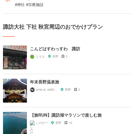
#神社 #宗教施設
諏訪大社 下社 秋宮周辺のおでかけプラン
こんどはすわっすわ 諏訪
ともも
長野
0
年末長野温泉旅
jump.w_rabbitkun
長野
2
【旅RUN】諏訪湖マラソンで楽しむ旅
しのびー
長野
12