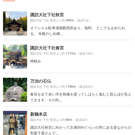
諏訪大社下社秋宮
400m
諏訪大社 下社 秋宮より約
（徒歩7分）
オフシャル駐車場複数箇所あり。無料。 どこでも止められ
る。 本殿のしめ縄...
諏訪大社下社春宮
1110m
諏訪大社 下社 秋宮より約
（徒歩19分）
神頼み
万治の石仏
1190m
諏訪大社 下社 秋宮より約
（徒歩20分）
春宮を出て赤い浮き島橋を渡ってしばらく進むと田んぼが見え
てきます。その向...
新鶴本店
80m
諏訪大社 下社 秋宮より約
（徒歩2分）
諏訪大社秋宮に向かって左側30mぐらいの所にある昔ながらの
和菓子屋さんで...