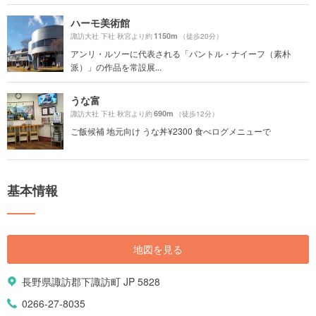
ハーモ美術館
1150m
諏訪大社 下社 秋宮より約
（徒歩20分）
アンリ・ルソーに代表される「パントル・ナイーフ（素朴
派）」の作品を常設展...
うな富
690m
諏訪大社 下社 秋宮より約
（徒歩12分）
ご飯候補 地元向け うな丼¥2300 食べログメニューで
基本情報
地図を見る
長野県諏訪郡下諏訪町 JP 5828
0266-27-8035