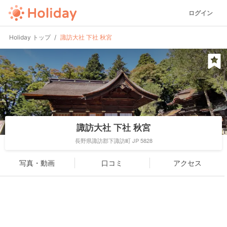
ログイン
Holiday トップ
諏訪大社 下社 秋宮
諏訪大社 下社 秋宮
長野県諏訪郡下諏訪町 JP 5828
写真・動画
口コミ
アクセス