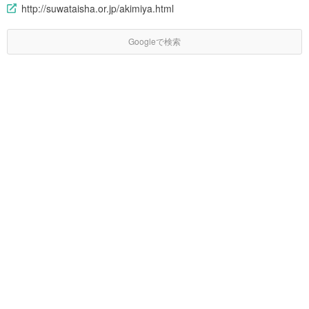
http://suwataisha.or.jp/akimiya.html
Googleで検索