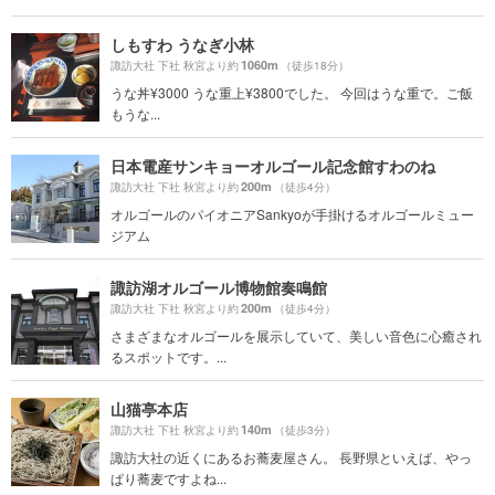
しもすわ うなぎ小林
1060m
諏訪大社 下社 秋宮より約
（徒歩18分）
うな丼¥3000 うな重上¥3800でした。 今回はうな重で。ご飯
もうな...
日本電産サンキョーオルゴール記念館すわのね
200m
諏訪大社 下社 秋宮より約
（徒歩4分）
オルゴールのパイオニアSankyoが手掛けるオルゴールミュー
ジアム
諏訪湖オルゴール博物館奏鳴館
200m
諏訪大社 下社 秋宮より約
（徒歩4分）
さまざまなオルゴールを展示していて、美しい音色に心癒され
るスポットです。...
山猫亭本店
140m
諏訪大社 下社 秋宮より約
（徒歩3分）
諏訪大社の近くにあるお蕎麦屋さん。 長野県といえば、やっ
ぱり蕎麦ですよね...