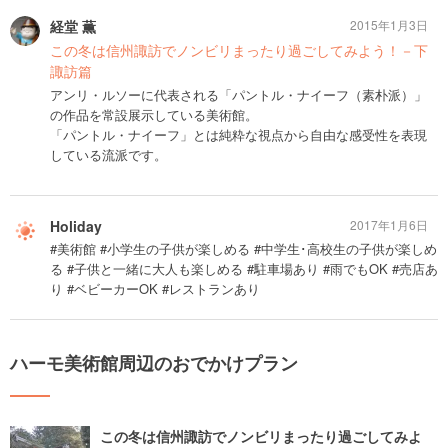
経堂 薫
2015年1月3日
この冬は信州諏訪でノンビリまったり過ごしてみよう！－下
諏訪篇
アンリ・ルソーに代表される「パントル・ナイーフ（素朴派）」
の作品を常設展示している美術館。
「パントル・ナイーフ」とは純粋な視点から自由な感受性を表現
している流派です。
Holiday
2017年1月6日
#美術館 #小学生の子供が楽しめる #中学生･高校生の子供が楽しめ
る #子供と一緒に大人も楽しめる #駐車場あり #雨でもOK #売店あ
り #ベビーカーOK #レストランあり
ハーモ美術館周辺のおでかけプラン
この冬は信州諏訪でノンビリまったり過ごしてみよ