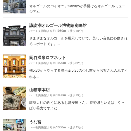
オルゴールのパイオニアSankyoが手掛けるオルゴールミュー
ジアム
諏訪湖オルゴール博物館奏鳴館
1050m
ハーモ美術館より約
（徒歩18分）
さまざまなオルゴールを展示していて、美しい音色に心癒され
るスポットです。...
岡谷温泉ロマネット
1920m
ハーモ美術館より約
（徒歩32分）
朝5:30からやってる温泉♨️ 5:30の少し前からお客さん入れてく
れる...
山猫亭本店
1090m
ハーモ美術館より約
（徒歩19分）
諏訪大社の近くにあるお蕎麦屋さん。 長野県といえば、やっ
ぱり蕎麦ですよね...
うな富
1330m
ハーモ美術館より約
（徒歩23分）