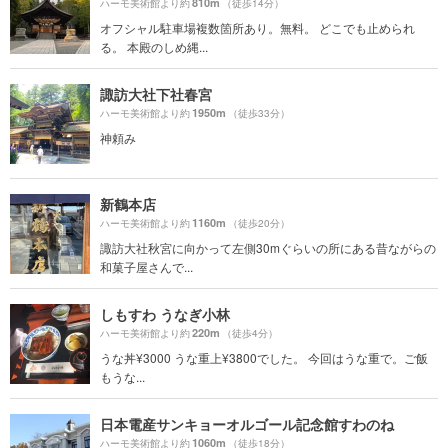
810m
ハーモ美術館より約
（徒歩14分）
オフシャル駐車場複数箇所あり。無料。 どこでも止められ
る。 本殿のしめ縄...
諏訪大社下社春宮
1950m
ハーモ美術館より約
（徒歩33分）
神頼み
新鶴本店
1160m
ハーモ美術館より約
（徒歩20分）
諏訪大社秋宮に向かって左側30mぐらいの所にある昔ながらの
和菓子屋さんで...
しもすわ うなぎ小林
220m
ハーモ美術館より約
（徒歩4分）
うな丼¥3000 うな重上¥3800でした。 今回はうな重で。ご飯
もうな...
日本電産サンキョーオルゴール記念館すわのね
1060m
ハーモ美術館より約
（徒歩18分）