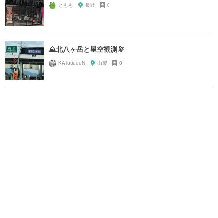
ともも
長野
0
⛰️北八ヶ岳と星空観測🔭
KATuuuuuN
山梨
0