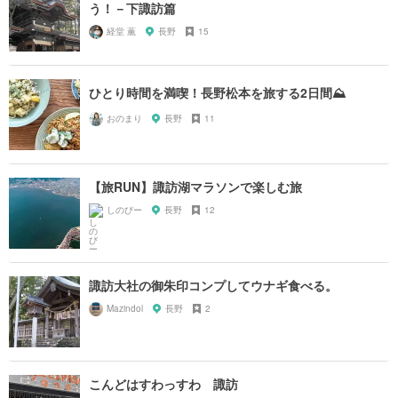
う！－下諏訪篇
経堂 薫
長野
15
ひとり時間を満喫！長野松本を旅する2日間⛰
おのまり
長野
11
【旅RUN】諏訪湖マラソンで楽しむ旅
しのびー
長野
12
諏訪大社の御朱印コンプしてウナギ食べる。
Mazindol
長野
2
こんどはすわっすわ 諏訪