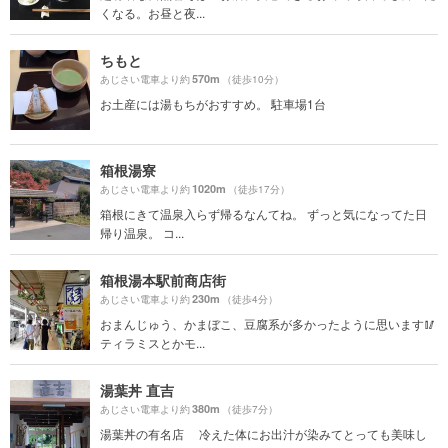
くなる。お昼と夜...
ちもと
570m
あじさい電車より約
（徒歩10分）
お土産には湯もちがおすすめ。 駐車場1台
箱根湯寮
1020m
あじさい電車より約
（徒歩17分）
箱根にきて温泉入らず帰るなんてね。 ずっと気になってた日
帰り温泉。 コ...
箱根湯本駅前商店街
230m
あじさい電車より約
（徒歩4分）
おまんじゅう、かまぼこ、豆腐系が多かったように思います🥢
ティラミスとかモ...
湯葉丼 直吉
380m
あじさい電車より約
（徒歩7分）
湯葉丼の有名店 冷えた体にお出汁が染みてとっても美味し