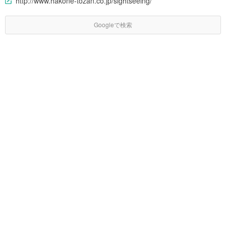
http://www.hakone-tozan.co.jp/sightseeing/
Googleで検索