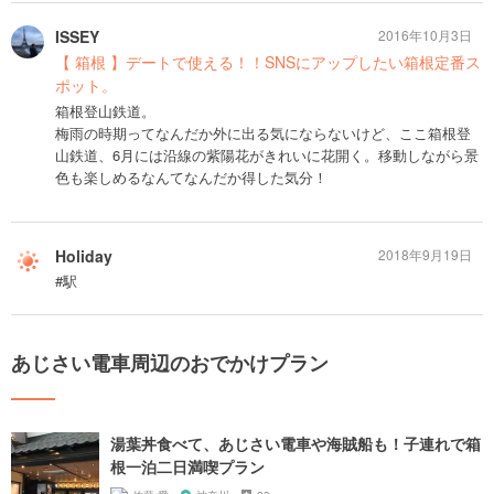
ISSEY
2016年10月3日
【 箱根 】デートで使える！！SNSにアップしたい箱根定番ス
ポット。
箱根登山鉄道。
梅雨の時期ってなんだか外に出る気にならないけど、ここ箱根登
山鉄道、6月には沿線の紫陽花がきれいに花開く。移動しながら景
色も楽しめるなんてなんだか得した気分！
Holiday
2018年9月19日
#駅
あじさい電車周辺のおでかけプラン
湯葉丼食べて、あじさい電車や海賊船も！子連れで箱
根一泊二日満喫プラン