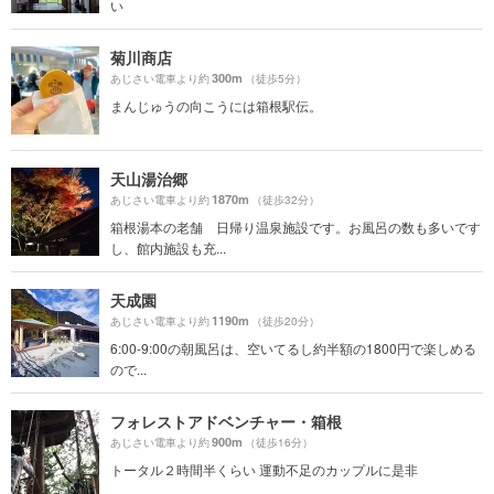
い
菊川商店
300m
あじさい電車より約
（徒歩5分）
まんじゅうの向こうには箱根駅伝。
天山湯治郷
1870m
あじさい電車より約
（徒歩32分）
箱根湯本の老舗 日帰り温泉施設です。お風呂の数も多いです
し、館内施設も充...
天成園
1190m
あじさい電車より約
（徒歩20分）
6:00-9:00の朝風呂は、空いてるし約半額の1800円で楽しめる
ので...
フォレストアドベンチャー・箱根
900m
あじさい電車より約
（徒歩16分）
トータル２時間半くらい 運動不足のカップルに是非