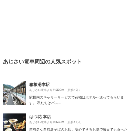
あじさい電車周辺の人気スポット
箱根湯本駅
320m
あじさい電車より約
（徒歩6分）
駅構内のキャリーサービスで荷物はホテルへ送ってもらいま
す。 私たちはバス...
はつ花 本店
630m
あじさい電車より約
（徒歩11分）
超有名な自然薯そばのお店。安心できるお味で毎日でも食べた