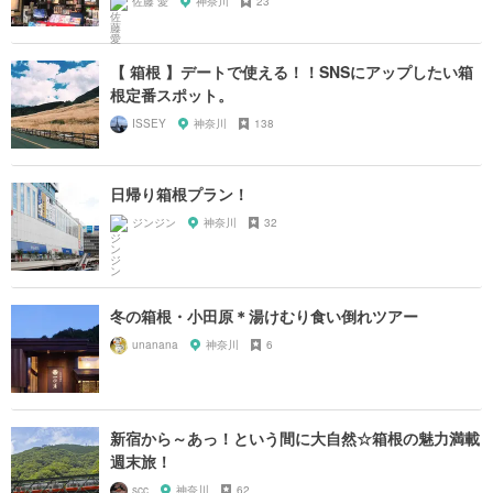
佐藤 愛
神奈川
23
【 箱根 】デートで使える！！SNSにアップしたい箱
根定番スポット。
ISSEY
神奈川
138
日帰り箱根プラン！
ジンジン
神奈川
32
冬の箱根・小田原＊湯けむり食い倒れツアー
unanana
神奈川
6
新宿から～あっ！という間に大自然☆箱根の魅力満載
週末旅！
scc
神奈川
62