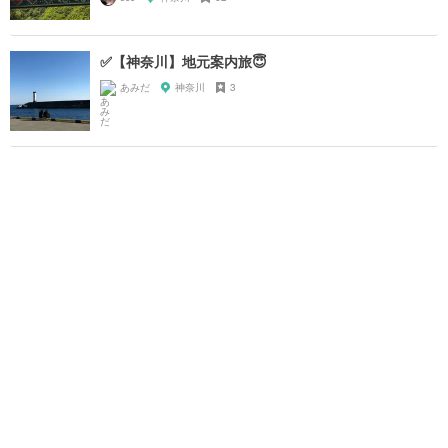
✅【神奈川】地元案内旅😇
あみだ
神奈川
3