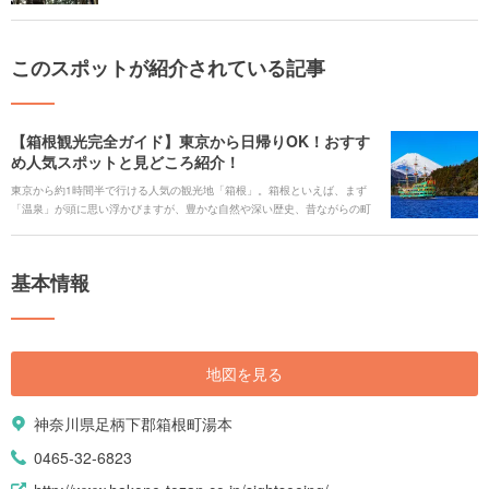
このスポットが紹介されている記事
【箱根観光完全ガイド】東京から日帰りOK！おすす
め人気スポットと見どころ紹介！
東京から約1時間半で行ける人気の観光地「箱根」。箱根といえば、まず
「温泉」が頭に思い浮かびますが、豊かな自然や深い歴史、昔ながらの町
並みやアートに触れることのできる施設が多数点在しており、見どころが
とにかく豊富です。 今回は、箱根の魅力を余すところなく紹介していきま
す。人気スポットから、季節のイベント情報、お土産、移動手段やお得な
基本情報
フリーパスチケット情報なども紹介します。 箱根観光の参考にしてくださ
い。
地図を見る
神奈川県足柄下郡箱根町湯本
0465-32-6823