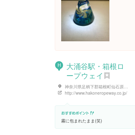
大涌谷駅・箱根ロ
H
ープウェイ
神奈川県足柄下郡箱根町仙石原１２５１-１
http://www.hakoneropeway.co.jp/
霧に包まれたまま(笑)