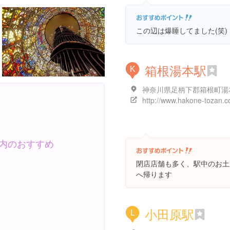
この辺は爆睡してました(笑)
箱根湯本駅
K
神奈川県足柄下郡箱根町湯
http://www.hakone-tozan.co
内のおすすめ
閉店店舗も多く、駅中のお土
へ帰ります
小田原駅
L