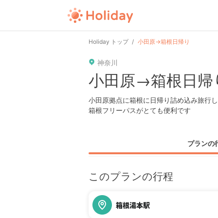
user
pin
tel
time
url
guide
Holiday トップ
小田原→箱根日帰り
神奈川
date
child
solitary
pet
driv
小田原→箱根日帰
tokyo
kanagawa
osaka
kyoto
hyo
小田原拠点に箱根に日帰り詰め込み旅行し
箱根フリーパスがとても便利です
プランの
このプランの行程
箱根湯本駅