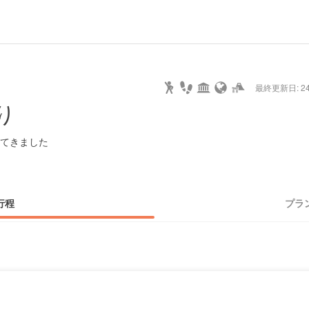
hot
type
star
camera
home
settings
profile
print
rank
mail
lock
calendar
access
最終更新日: 24/
e
walking
cycling
nature
stroll
art
camp
history
castle
temple
cafe
gourmet
onsen
outdoor
world
public bath
shopping
general
railr
り
heritage
store
go
てきました
行程
プラ