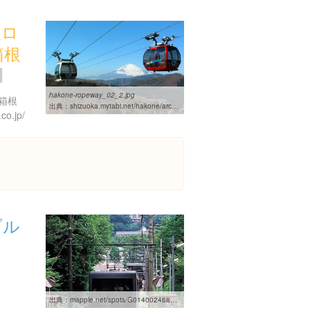
根ロ
箱根
hakone-ropeway_02_2.jpg
箱根
出典：
shizuoka.mytabi.net/hakone/archives/hakone-ropeway.php
co.jp/
ブル
出典：
mapple.net/spots/G01400246802.htm