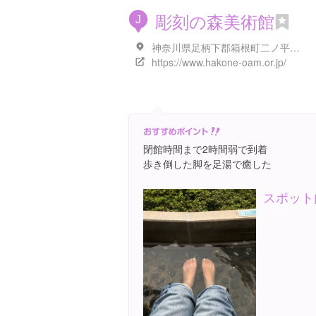
彫刻の森美術館
J
神奈川県足柄下郡箱根町二ノ平１１２１
https://www.hakone-oam.or.jp/
閉館時間まで2時間弱で到着
歩き倒した脚を足湯で癒した
スポット