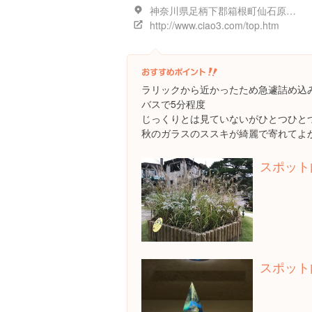
神奈川県足柄下郡箱根町仙石原９４０-４８
http://www.ciao3.com/top.htm
ラリックから近かったため急遽詰め込
バスで5分程度
じっくりとは見ていないがひとつひと
秋のガラスのススキが綺麗で寄れてよ
スポット
スポット