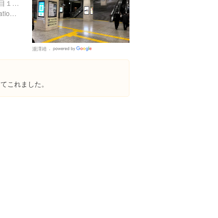
神奈川県小田原市城山１丁目１-１
https://www.jreast.co.jp/estation/station/info.aspx?StationCd=382
瀧澤靖
Google
Places
ってこれました。