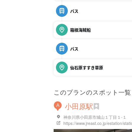
バス
箱根海賊船
バス
仙石原すすき草原
このプランのスポット一覧
小田原駅
A
神奈川県小田原市城山１丁目１-１
https://www.jreast.co.jp/estation/sta