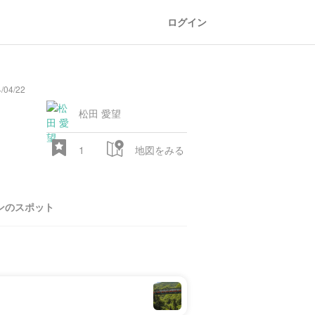
ログイン
04/22
oad
train
comic
mountain
sports
fishing
bbq
fashion
tradition
music
baby
camera
amusement
aquarium
sea
ball
baer
bell
flo
park
松田 愛望
1
地図をみる
ンのスポット
28.522 px