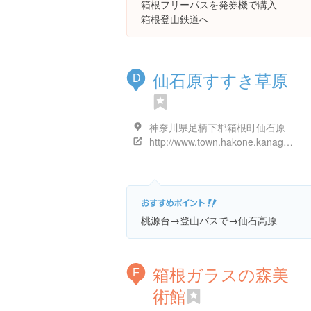
箱根フリーパスを発券機で購入
箱根登山鉄道へ
仙石原すすき草原
D
神奈川県足柄下郡箱根町仙石原
http://www.town.hakone.kanagawa.jp/index.cfm/8,267,37,156,html
桃源台→登山バスで→仙石高原
箱根ガラスの森美
F
術館