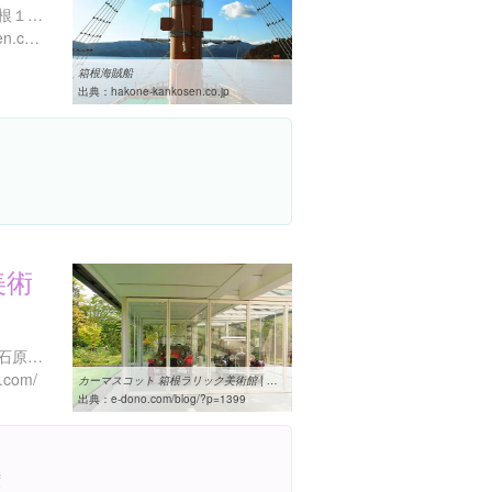
神奈川県足柄下郡箱根町箱根１６１
http://www.hakone-kankosen.co.jp/
箱根海賊船
出典：
hakone-kankosen.co.jp
美術
神奈川県足柄下郡箱根町仙石原１８６-１
.com/
カーマスコット 箱根ラリック美術館 | 本物志向のモダンインテリアブログ
出典：
e-dono.com/blog/?p=1399
度