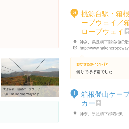
桃源台駅・箱
G
ープウェイ／
ロープウェイ
神奈川県足柄下郡箱根町元
http://www.hakoneropeway.
曇りでほぼ霧でした
大涌谷駅・箱根ロープウェイ
箱根登山ケー
I
出典：
hakoneropeway.co.jp
カー
神奈川県足柄下郡箱根町