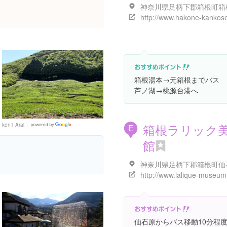
箱根湯本→元箱根までバス
芦ノ湖→桃源台港へ
箱根ラリック
ken1 Arai
Google
E
Places
館
http://www.lalique-museum
仙石原からバス移動10分程