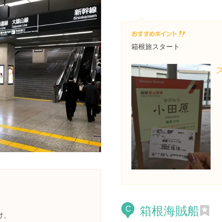
箱根旅スタート
箱根海賊船
C
け、