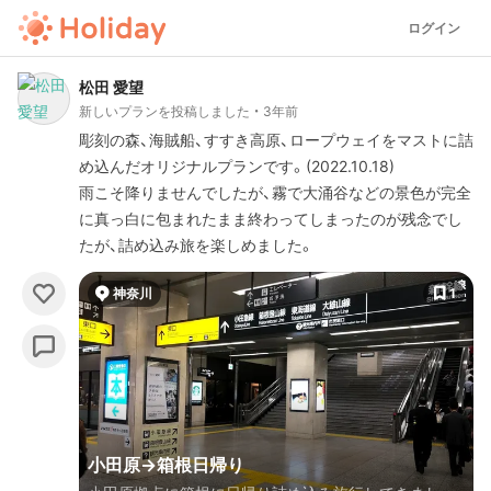
ログイン
松田 愛望
新しいプランを投稿しました
3年前
彫刻の森、海賊船、すすき高原、ロープウェイをマストに詰
め込んだオリジナルプランです。(2022.10.18)
雨こそ降りませんでしたが、霧で大涌谷などの景色が完全
に真っ白に包まれたまま終わってしまったのが残念でし
たが、詰め込み旅を楽しめました。
神奈川
1
小田原→箱根日帰り