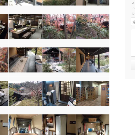
ス
い
る