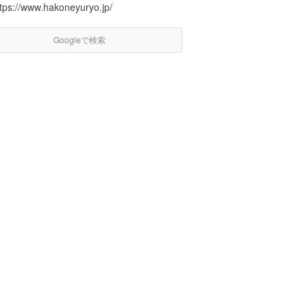
ttps://www.hakoneyuryo.jp/
Googleで検索