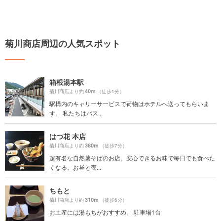
菊川商店周辺の人気スポット
箱根湯本駅
40m
菊川商店より約
（徒歩1分）
駅構内のキャリーサービスで荷物はホテルへ送ってもらいま
す。 私たちはバス...
はつ花 本店
380m
菊川商店より約
（徒歩7分）
超有名な自然薯そばのお店。安心できるお味で毎日でも食べた
くなる。お昼と夜...
ちもと
310m
菊川商店より約
（徒歩6分）
お土産には湯もちがおすすめ。 駐車場1台