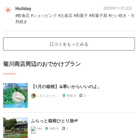
Holiday
2025年11月12日
#飲食店 #ショッピング #土産店 #和菓子 #和菓子屋 #たい焼き・大
判焼き
口コミをもっとみる
菊川商店周辺のおでかけプラン
【1月の箱根】♨️寒いからいいのよ。
しむらというもの
神奈川
0
ふらっと箱根ひとり旅🌱
kira
神奈川
2