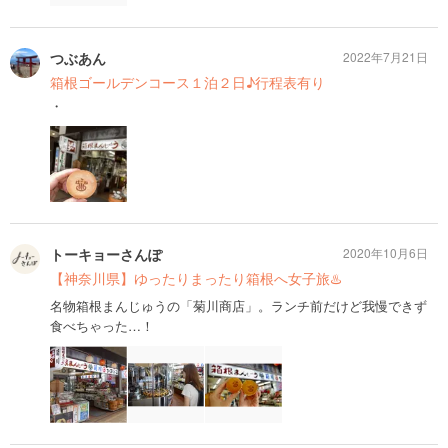
つぶあん
2022年7月21日
箱根ゴールデンコース１泊２日♪行程表有り
・
トーキョーさんぽ
2020年10月6日
【神奈川県】ゆったりまったり箱根へ女子旅♨️
名物箱根まんじゅうの「菊川商店」。ランチ前だけど我慢できず
食べちゃった…！