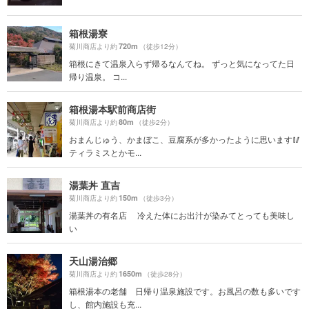
箱根湯寮
720m
菊川商店より約
（徒歩12分）
箱根にきて温泉入らず帰るなんてね。 ずっと気になってた日
帰り温泉。 コ...
箱根湯本駅前商店街
80m
菊川商店より約
（徒歩2分）
おまんじゅう、かまぼこ、豆腐系が多かったように思います🥢
ティラミスとかモ...
湯葉丼 直吉
150m
菊川商店より約
（徒歩3分）
湯葉丼の有名店 冷えた体にお出汁が染みてとっても美味し
い
天山湯治郷
1650m
菊川商店より約
（徒歩28分）
箱根湯本の老舗 日帰り温泉施設です。お風呂の数も多いです
し、館内施設も充...