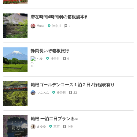
滞在時間4時間弱の箱根湯本❣️
Masa
神奈川
3
静岡長いぞ箱根旅行
ハル
神奈川
0
箱根ゴールデンコース１泊２日♪行程表有り
つぶあん
神奈川
22
箱根 一泊二日プラン♨︎☺
まゆゆ
東京
146