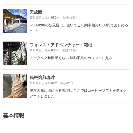
天成園
950m
菊川商店より約
（徒歩16分）
6:00-9:00の朝風呂は、空いてるし約半額の1800円で楽しめる
ので...
フォレストアドベンチャー・箱根
600m
菊川商店より約
（徒歩11分）
トータル２時間半くらい 運動不足のカップルに是非
箱根焙煎珈琲
90m
菊川商店より約
（徒歩2分）
湯本の商店街にある珈琲店 ここではコーヒーソフトをテイク
アウトしました ...
基本情報