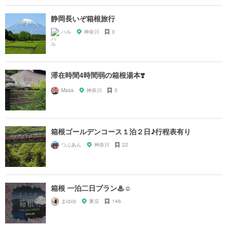
静岡長いぞ箱根旅行
ハル
神奈川
0
滞在時間4時間弱の箱根湯本❣️
Masa
神奈川
3
箱根ゴールデンコース１泊２日♪行程表有り
つぶあん
神奈川
22
箱根 一泊二日プラン♨︎☺
まゆゆ
東京
146