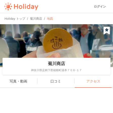
ログイン
Holiday トップ
菊川商店
地図
菊川商店
神奈川県足柄下郡箱根町湯本７０６-１７
写真・動画
口コミ
アクセス