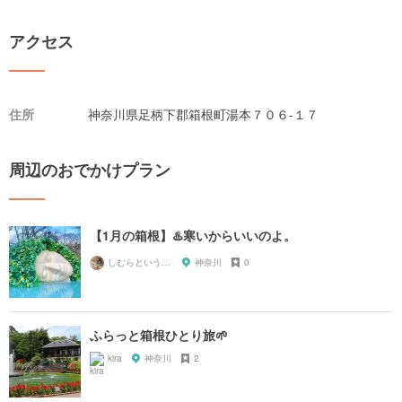
アクセス
住所
神奈川県足柄下郡箱根町湯本７０６-１７
周辺のおでかけプラン
【1月の箱根】♨️寒いからいいのよ。
しむらというもの
神奈川
0
ふらっと箱根ひとり旅🌱
kira
神奈川
2