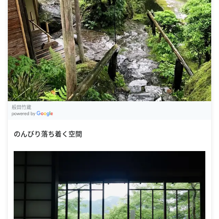
般田竹蔵
G
oogle Places
のんびり落ち着く空間