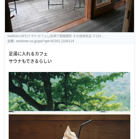
NARAYA CAFE(ナラヤ カフェ)」(足柄下郡箱根町-その他喫茶店-〒250 ...
出典：
navitime.co.jp/poi?spt=02301.2100114
足湯に入れるカフェ
サウナもできるらしい