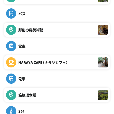
バス
彫刻の森美術館
電車
NARAYA CAFE（ナラヤカフェ）
電車
箱根湯本駅
3分