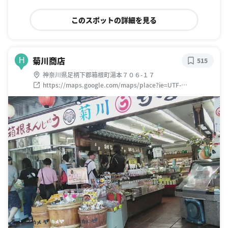
このスポットの詳細を見る
菊川商店
H
515
神奈川県足柄下郡箱根町湯本７０６-１７
https://maps.google.com/maps/place?ie=UTF-
8&q=%E8%8F%8A%E5%B7%9D%E5%95%86%E5%BA%97
&fb=1&hq=%E8%8F%8A%E5%B7%9D%E5%95%86%E5%B
A%97&cid=0