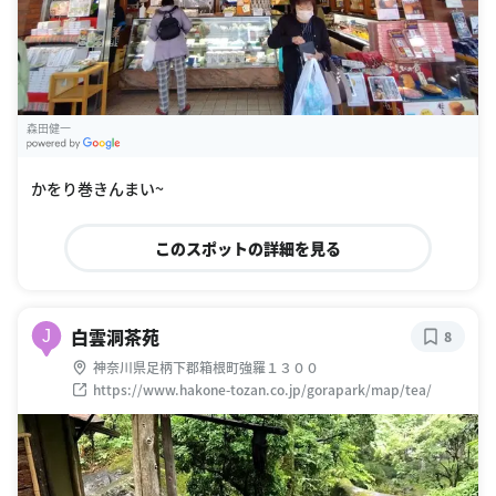
森田健一
G
oogle Places
かをり巻きんまい~
このスポットの詳細を見る
白雲洞茶苑
J
8
神奈川県足柄下郡箱根町強羅１３００
https://www.hakone-tozan.co.jp/gorapark/map/tea/