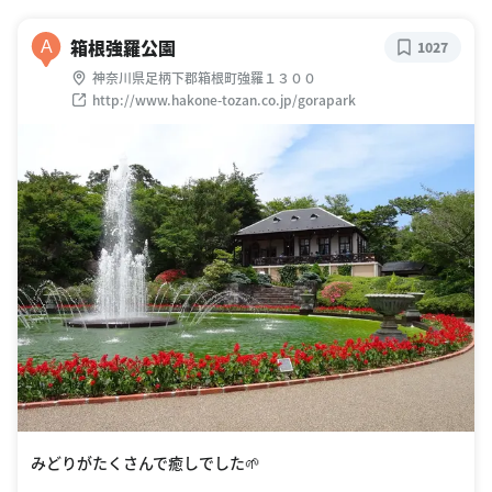
箱根強羅公園
A
1027
神奈川県足柄下郡箱根町強羅１３００
http://www.hakone-tozan.co.jp/gorapark
みどりがたくさんで癒しでした🌱