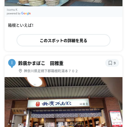
isamu K
G
oogle Places
箱根といえば！
このスポットの詳細を見る
鈴廣かまぼこ 田雅重
I
9
神奈川県足柄下郡箱根町湯本７０２