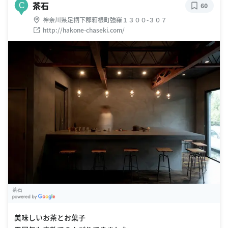
茶石
C
60
神奈川県足柄下郡箱根町強羅１３００-３０７
http://hakone-chaseki.com/
茶石
G
oogle Places
美味しいお茶とお菓子