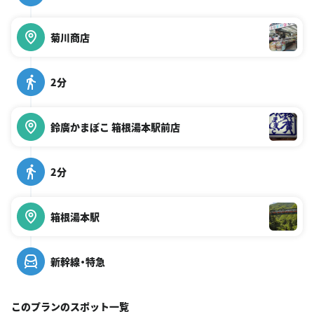
菊川商店
2分
鈴廣かまぼこ 箱根湯本駅前店
2分
箱根湯本駅
新幹線・特急
このプランのスポット一覧