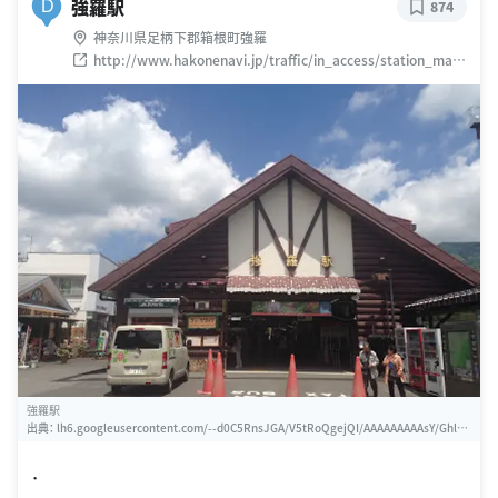
強羅駅
D
874
神奈川県足柄下郡箱根町強羅
http://www.hakonenavi.jp/traffic/in_access/station_map/
gora/
強羅駅
出典：
lh6.googleusercontent.com/--d0C5RnsJGA/V5tRoQgejQI/AAAAAAAAAsY/Ghlrw
mnYQm4yw315Y6a-6lB1sFdmzLCIACLIB/w460-h310-k
．