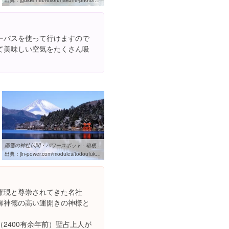
出典：
jguide.net/resort/hakone/photo/ship.php
ーパスを使って行けますので
て美味しい空気をたくさん吸
開運の神社仏閣・パワースポット - 箱根神社（九頭龍神社・箱根元宮 ...
出典：
jin-power.com/modules/todoufuken/index.php?content_id=25
権現と尊崇されてきた名社
御神徳の高い運開きの神様と
2400有余年前）聖占上人が