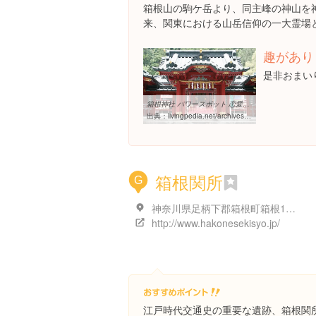
箱根山の駒ケ岳より、同主峰の神山を
来、関東における山岳信仰の一大霊場
趣があり
是非おまい
箱根神社 パワースポット 恋愛を実らせる強力なパワーがある？
出典：
livingpedia.net/archives/1026.html
箱根関所
G
神奈川県足柄下郡箱根町箱根1番地
http://www.hakonesekisyo.jp/
江戸時代交通史の重要な遺跡、箱根関