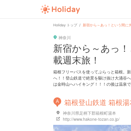
Holiday トップ
新宿から～あっ！という間に
神奈川
新宿から～あっ！
載週末旅！
箱根フリーパスを使ってぷらっと箱根。新宿
へ！！登山鉄道で絶景を駆け抜け大涌谷へ
は金時山へハイキング！！！の後は温泉でゆっく
箱根登山鉄道 箱根湯
A
神奈川県足柄下郡箱根町湯本
http://www.hakone-tozan.co.jp/