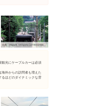
出典：
mapple.net/spots/G01400246802.htm
根観光にケーブルカーは必須
は海外からの訪問者も増えた
するほどのダイナミックな雰