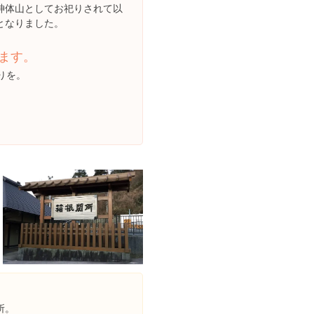
神体山としてお祀りされて以
となりました。
ます。
りを。
所。