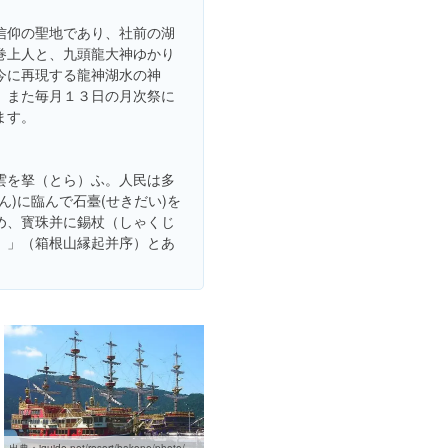
信仰の聖地であり、社前の湖
巻上人と、九頭龍大神ゆかり
今に再現する龍神湖水の神
、また毎月１３日の月次祭に
ます。
雲を拏（とら）ふ。人民は多
ん)に臨んで石臺(せきだい)を
め、寳珠并に錫杖（しゃくじ
。」（箱根山縁起并序）とあ