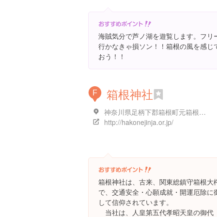
海賊気分で芦ノ湖を遊覧します。フリ
行かなきゃ損ソン！！箱根の風を感じ
おう！！
箱根神社
F
神奈川県足柄下郡箱根町元箱根８０-１
http://hakonejinja.or.jp/
箱根神社は、古来、関東総鎮守箱根大
で、交通安全・心願成就・開運厄除に
して信仰されています。
当社は、人皇第五代孝昭天皇の御代（