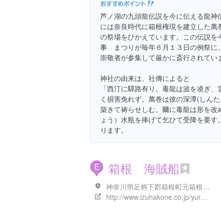
芦ノ湖の九頭龍伝説を今に伝える龍神
には奈良時代に箱根権現を建立した萬
の祭場をひかえています。この伝説を
事 まつりが毎年６月１３日の例祭に
崇敬者が参集して厳かに斎行されてい
神社の由来は、社傳によると
「西汀に驛路有り。毒龍は波を凌ぎ、
く損害免れず。萬巻は彼の深潭(しんた
築きて祷らせしむ。爾に毒龍は形を改
ょう）水瓶を捧げて乞ひて受降を要す
ります。
箱根 海賊船
E
神奈川県足柄下郡箱根町元箱根４５-３
http://www.izuhakone.co.jp/yuransen/