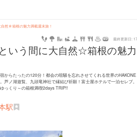
大自然☆箱根の魅力満載週末旅！
最終更新日: 17/
という間に大自然☆箱根の魅力
からたったの120分！都会の喧騒を忘れさせてくれる世界のHAKONE
。芦ノ湖遊覧、九頭竜神社で縁結び祈願！富士屋ホテルで一泊セレブ。
り～の箱根満喫2days TRIP!!
本駅