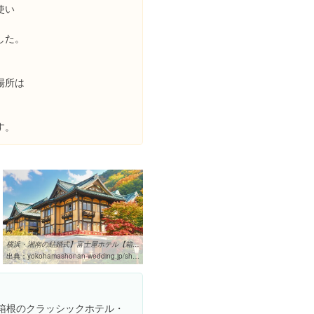
使い
した。
。
場所は
す。
横浜・湘南の結婚式】富士屋ホテル【箱根|ホテル】｜横浜湘南 ...
出典：
yokohamashonan-wedding.jp/shop/001
た箱根のクラッシックホテル・