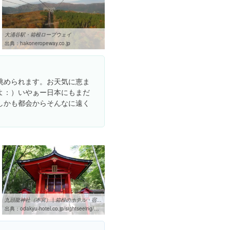
大涌谷駅・箱根ロープウェイ
出典：
hakoneropeway.co.jp
眺められます。お天気に恵ま
よ：）いやぁー日本にもまだ
しかも都会からそんなに遠く
九頭龍神社（本宮） | 箱根のホテル・宿、レストランを運営する小田急 ...
出典：
odakyu-hotel.co.jp/sightseeing/%E7%AE%B1%E6%A0%B9%E3%81%AE%E8%A6%B3%E5%85%89%E6%96%BD%E8%A8%AD/%E4%B9%9D%E9%A0%AD%E9%BE%8D%E7%A5%9E%E7%A4%BE