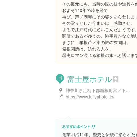
その復元にも、当時の匠の技や道具を
およそ140年の時を経て
再び、芦ノ湖畔にその姿をあらわしま
その堂々とした佇まいは、感動させ、
まるで江戸時代に迷いこんだようです
関所であるがゆえの、眺望豊かな立地
まさに、箱根芦ノ湖の旅の玄関口。
箱根関所は、訪れる人を、
歴史ロマン溢れる箱根の旅へと誘いま
富士屋ホテル
H
神奈川県足柄下郡箱根町宮ノ下３５９
https://www.fujiyahotel.jp/
創業明治11年、歴史と伝統に彩られ