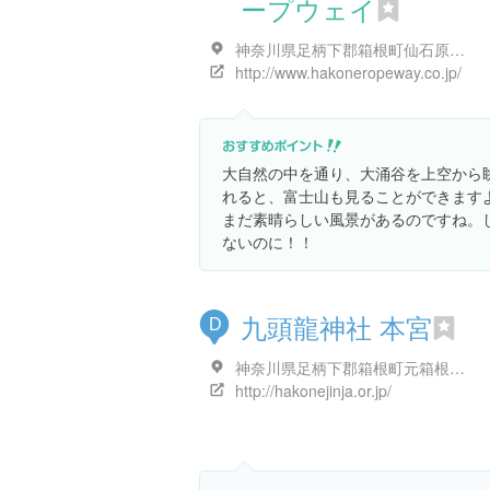
ープウェイ
神奈川県足柄下郡箱根町仙石原１２５１-１
http://www.hakoneropeway.co.jp/
大自然の中を通り、大涌谷を上空から
れると、富士山も見ることができます
まだ素晴らしい風景があるのですね。
ないのに！！
九頭龍神社 本宮
D
神奈川県足柄下郡箱根町元箱根 防ケ沢 箱根九頭龍の森 内
http://hakonejinja.or.jp/