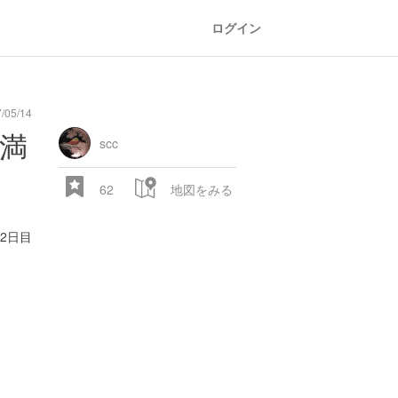
ログイン
05/14
満
scc
62
地図をみる
2日目