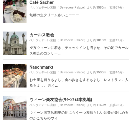
Café Sacher
1580m
ベルヴェデーレ宮殿（ Belvedere Palace）より約
（徒歩27分）
無糖の生クリームさいこーーー
カールス教会
1010m
ベルヴェデーレ宮殿（ Belvedere Palace）より約
（徒歩17分）
夕方ウィーンに着き、チェックインを済ませ、その足でカール
ス教会のコンサー...
Naschmarkt
1530m
ベルヴェデーレ宮殿（ Belvedere Palace）より約
（徒歩26分）
お土産を買うもよし、食べ歩きをするもよし、レストランに入
るもよし。 思う...
ウィーン楽友協会(ｳｨｰﾝﾌｨﾙ本拠地)
1160m
ベルヴェデーレ宮殿（ Belvedere Palace）より約
（徒歩20分）
ウィーン国立歌劇場の他にもう一つ素晴らしい音楽が楽しめる
のがこちらのウィ...