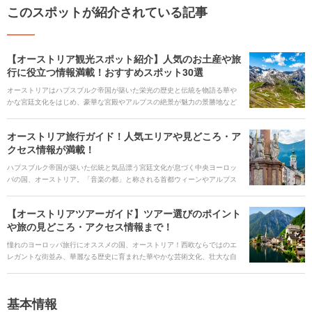
このスポットが紹介されている記事
【オーストリア観光スポット紹介】人気のお土産や旅
行に役立つ情報満載！おすすめスポット30選
オーストリアはハプスブルク帝国が築いた栄光の歴史と伝統を物語る華や
かな宮廷文化をはじめ、豪華な宮殿やアルプスの絶景が魅力の景勝地など
年齢を問わず楽しめる個性豊かな見どころが詰まった国です。国内には
「音楽の都」で有名な首都ウィーンや映画『サウンド・オブ・ミュージッ
オーストリア旅行ガイド！人気エリアや見どころ・ア
ク』の舞台に選ばれたザルツブルクおよびザルツカンマングート地方など
クセス情報が満載！
ヨーロッパならではの景観が素敵な街がいくつも点在しています。このペ
ージではオーストリアの基本情報のほか、目的ごとに異なるオススメ観光
ハプスブルク帝国が築いた伝統と気品漂う宮廷文化が息づく中央ヨーロッ
スポット・定番のお土産・現地での移動手段など旅行に役立つ情報を分か
パの国、オーストリア。「音楽の都」と称される首都ウィーンやアルプス
りやすくまとめて紹介しています。
の大自然に囲まれた景勝地、中世の面影を色濃く残す旧市街など多様な景
観と見どころを有する人気旅行先として広く親しまれています。このペー
【オーストリアツアーガイド】ツアー選びのポイント
ジでは地域ごとに異なるオススメ観光スポットや旅行を楽しむために欠か
や旅の見どころ・アクセス情報まで！
せない見どころ、定番の郷土料理やお得なフリーパスなど旅行前に知って
おくと便利な情報を分かりやすくまとめて紹介します。
憧れのヨーロッパ旅行にオススメの国、オーストリア！西欧ならではのエ
レガントな街並み、華麗なる歴史に育まれた華やかな芸術文化、壮大な自
然が織りなす絶景など多彩な魅力に溢れていることから毎年世界中から多
くの旅行客が訪れています。このページではオーストリア旅行に必要な基
本情報、おすすめのツアーやホテル、その他に知っておくと便利な情報や
基本情報
定番観光スポットなどを、さまざまなオーストリアの魅力とあわせて紹介