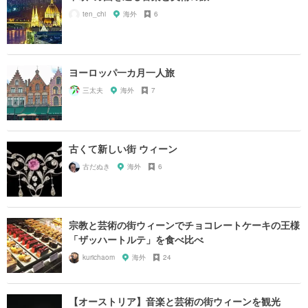
ten_chi
海外
6
ヨーロッパ一カ月一人旅
三太夫
海外
7
古くて新しい街 ウィーン
古だぬき
海外
6
宗教と芸術の街ウィーンでチョコレートケーキの王様
「ザッハートルテ」を食べ比べ
kurichaom
海外
24
【オーストリア】音楽と芸術の街ウィーンを観光