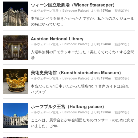
ウィーン国立歌劇場（Wiener Staatsoper）
1570m
ベルヴェデーレ宮殿（ Belvedere Palace）より約
（徒歩27分）
本当はオペラを聴きたかったんですが、私たちのスケジュール
の時はやっていな...
Austrian National Library
1940m
ベルヴェデーレ宮殿（ Belvedere Palace）より約
（徒歩33分）
入場料無料の日でラッキーだった！美しくてわくわくする空間
😌
美術史美術館（Kunsthistorisches Museum）
1970m
ベルヴェデーレ宮殿（ Belvedere Palace）より約
（徒歩33分）
本当だったら1日中いたかった場所No. 1 音声ガイドは必須。
ハプスブ...
ホーフブルク王宮（Hofburg palace）
1970m
ベルヴェデーレ宮殿（ Belvedere Palace）より約
（徒歩33分）
ここへは、展示会と少年合唱団たちのコンサートのために向か
いました。 少年...