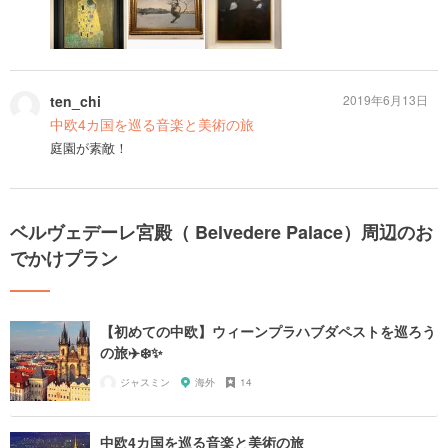
ten_chi
2019年6月13日
中欧4カ国を巡る音楽と美術の旅
庭園が素敵！
ベルヴェデーレ宮殿（ Belvedere Palace）周辺のお
でかけプラン
【初めての中欧】ウィーンプラハブダペストを巡ろう
の旅✈️❄️✨
ジャスミン
海外
14
中欧4カ国を巡る音楽と美術の旅