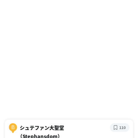
シュテファン大聖堂
B
110
（Stephansdom）