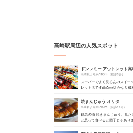
高崎駅周辺の人気スポット
ドンレミー アウトレット高
160m
高崎駅より約
（徒歩3分）
スーパーでよく見るあのスイー
レット店です🍰🍮🍩🍪 かなり破格
焼まんじゅう オリタ
790m
高崎駅より約
（徒歩14分）
群馬名物 焼きまんじゅう。見た
と思って食べると団子じゃありませ