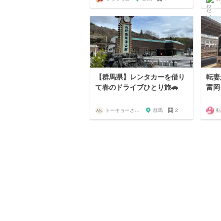
【群馬県】レンタカーを借り
転妻
て春のドライブひとり旅🚗
富岡
トーキョーさんぽ
群馬
2