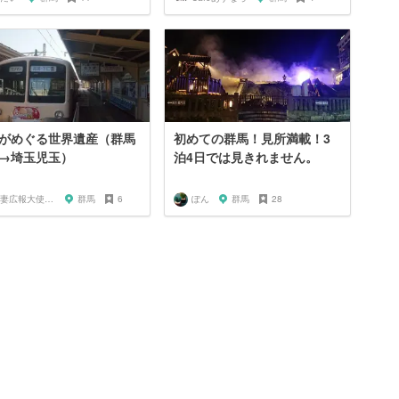
がめぐる世界遺産（群馬
初めての群馬！見所満載！3
→埼玉児玉）
泊4日では見きれません。
転妻広報大使～TKT48
群馬
6
ぽん
群馬
28