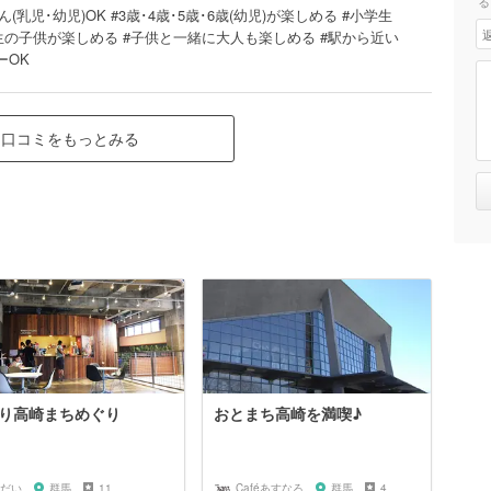
る
ん(乳児･幼児)OK #3歳･4歳･5歳･6歳(幼児)が楽しめる #小学生
生の子供が楽しめる #子供と一緒に大人も楽しめる #駅から近い
ーOK
口コミをもっとみる
り高崎まちめぐり
おとまち高崎を満喫♪
だい
群馬
11
Caféあすなろ
群馬
4