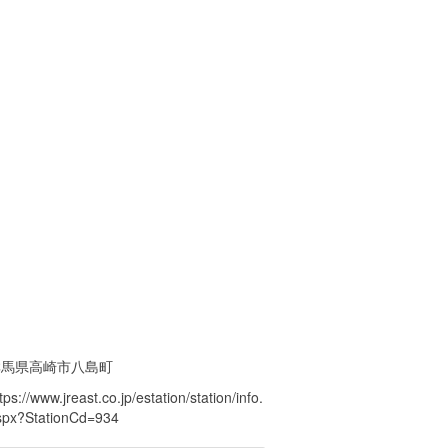
群馬県高崎市八島町
tps://www.jreast.co.jp/estation/station/info.
spx?StationCd=934