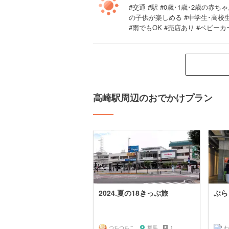
#交通 #駅 #0歳･1歳･2歳の赤ちゃ
の子供が楽しめる #中学生･高校
#雨でもOK #売店あり #ベビーカ
高崎駅周辺のおでかけプラン
2024.夏の18きっぷ旅
ぶら
つちつちこ
群馬
1
わ