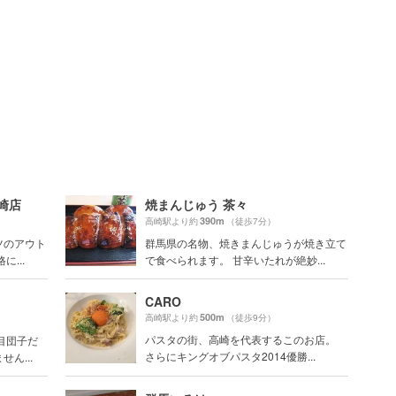
崎店
焼まんじゅう 茶々
390m
高崎駅より約
（徒歩7分）
ツのアウト
群馬県の名物、焼きまんじゅうが焼き立て
に...
で食べられます。 甘辛いたれが絶妙...
CARO
500m
高崎駅より約
（徒歩9分）
パスタの街、高崎を代表するこのお店。
目団子だ
さらにキングオブパスタ2014優勝...
ん...