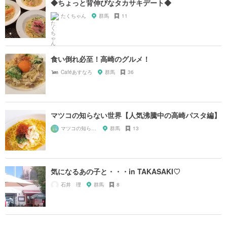
◆ちょっと背伸びなタカサキデート◆
たくちゃん
群馬
11
食い倒れ必至！高崎のグルメ！
Caféあすなろ
群馬
36
マツコの知らない世界【人気沸騰中の高崎パスタ編】
マツコの知らない世界マニア
群馬
13
気になるあの子と・・・in TAKASAKI♡
石井 理
群馬
8