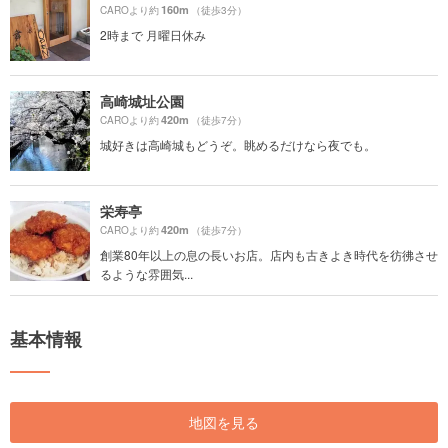
160m
CAROより約
（徒歩3分）
2時まで 月曜日休み
高崎城址公園
420m
CAROより約
（徒歩7分）
城好きは高崎城もどうぞ。眺めるだけなら夜でも。
栄寿亭
420m
CAROより約
（徒歩7分）
創業80年以上の息の長いお店。店内も古きよき時代を彷彿させ
るような雰囲気...
基本情報
地図を見る