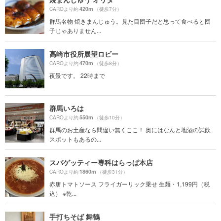
420m
CAROより約
（徒歩7分）
群馬名物 焼きまんじゅう。見た目団子だと思って食べると団
子じゃありません...
高崎市役所展望ロビー
470m
CAROより約
（徒歩8分）
夜景です。 22時まで
群馬いろは
550m
CAROより約
（徒歩10分）
群馬のお土産なら間違い無くここ！ 奥にはなんと地酒の試飲
スポットもあるの...
スパゲッティー専科はらっぱ本店
1860m
CAROより約
（徒歩31分）
赤唐トマトソース フライガーリック乗せ 生麺・1,199円（税
込） ※乾...
手打ちそば 舞鶴