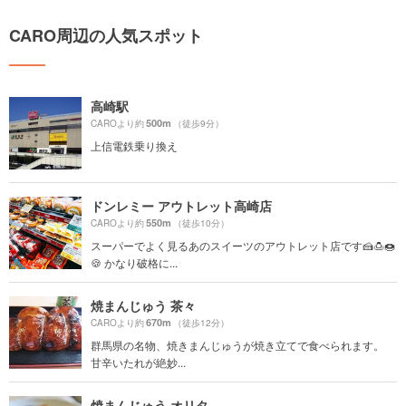
CARO周辺の人気スポット
高崎駅
500m
CAROより約
（徒歩9分）
上信電鉄乗り換え
ドンレミー アウトレット高崎店
550m
CAROより約
（徒歩10分）
スーパーでよく見るあのスイーツのアウトレット店です🍰🍮🍩
🍪 かなり破格に...
焼まんじゅう 茶々
670m
CAROより約
（徒歩12分）
群馬県の名物、焼きまんじゅうが焼き立てで食べられます。
甘辛いたれが絶妙...
焼まんじゅう オリタ