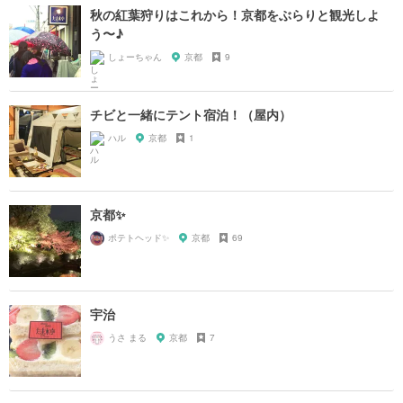
秋の紅葉狩りはこれから！京都をぶらりと観光しよ
う〜♪
しょーちゃん
京都
9
チビと一緒にテント宿泊！（屋内）
ハル
京都
1
京都✨
ポテトヘッド✨
京都
69
宇治
うさ まる
京都
7