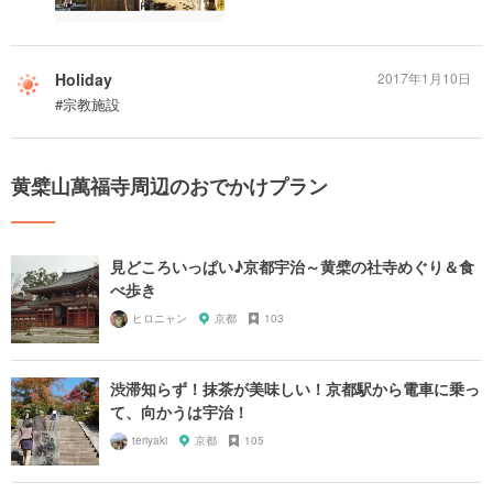
Holiday
2017年1月10日
#宗教施設
黄檗山萬福寺周辺のおでかけプラン
見どころいっぱい♪京都宇治～黄檗の社寺めぐり＆食
べ歩き
ヒロニャン
京都
103
渋滞知らず！抹茶が美味しい！京都駅から電車に乗っ
て、向かうは宇治！
teriyaki
京都
105