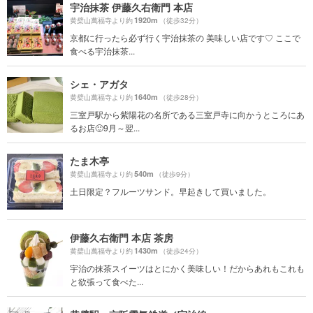
宇治抹茶 伊藤久右衛門 本店
1920m
黄檗山萬福寺より約
（徒歩32分）
京都に行ったら必ず行く宇治抹茶の 美味しい店です♡ ここで
食べる宇治抹茶...
シェ・アガタ
1640m
黄檗山萬福寺より約
（徒歩28分）
三室戸駅から紫陽花の名所である三室戸寺に向かうところにあ
るお店🙂9月～翌...
たま木亭
540m
黄檗山萬福寺より約
（徒歩9分）
土日限定？フルーツサンド。早起きして買いました。
伊藤久右衛門 本店 茶房
1430m
黄檗山萬福寺より約
（徒歩24分）
宇治の抹茶スイーツはとにかく美味しい！だからあれもこれも
と欲張って食べた...