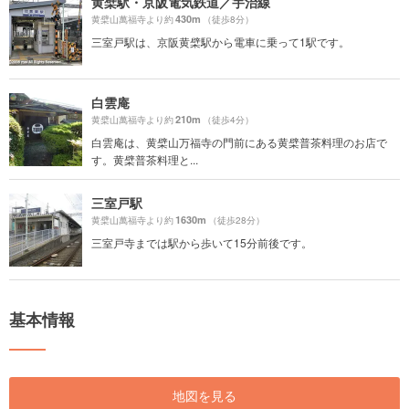
黄檗駅・京阪電気鉄道／宇治線
430m
黄檗山萬福寺より約
（徒歩8分）
三室戸駅は、京阪黄檗駅から電車に乗って1駅です。
白雲庵
210m
黄檗山萬福寺より約
（徒歩4分）
白雲庵は、黄檗山万福寺の門前にある黄檗普茶料理のお店で
す。黄檗普茶料理と...
三室戸駅
1630m
黄檗山萬福寺より約
（徒歩28分）
三室戸寺までは駅から歩いて15分前後です。
基本情報
地図を見る