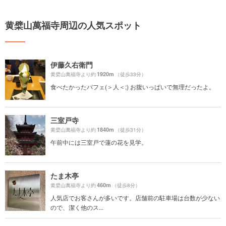
黄檗山萬福寺周辺の人気スポット
伊藤久右衛門
1920m
黄檗山萬福寺より約
（徒歩33分）
食べたかったパフェ(＞人＜;) お腹いっぱいで無理だったよ。
三室戸寺
1840m
黄檗山萬福寺より約
（徒歩31分）
午前中には三室戸で蓮の花を見学。
たま木亭
460m
黄檗山萬福寺より約
（徒歩8分）
人気店でお客さんが多いです。店舗前の駐車場は台数が少ない
ので、潔く他のス...