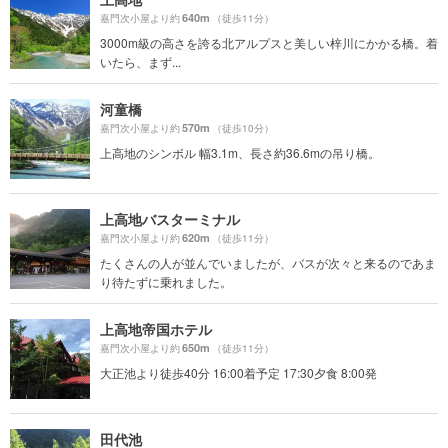
640m
嘉門次小屋より約
（徒歩11分）
3000m級の高さを誇る北アルプスと美しい梓川にかかる橋。着
いたら、まず...
河童橋
570m
嘉門次小屋より約
（徒歩10分）
上高地のシンボル 幅3.1m、長さ約36.6mの吊り橋。
上高地バスターミナル
620m
嘉門次小屋より約
（徒歩11分）
たくさんの人が並んでいましたが、バスが次々と来るのであま
り待たずに乗れました。
上高地帝国ホテル
650m
嘉門次小屋より約
（徒歩11分）
大正池より徒歩40分 16:00着予定 17:30夕食 8:00発
田代池