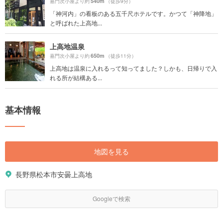
540m
嘉門次小屋より約
（徒歩9分）
「神河内」の看板のある五千尺ホテルです。かつて「神降地」
と呼ばれた上高地...
上高地温泉
650m
嘉門次小屋より約
（徒歩11分）
上高地は温泉に入れるって知ってました？しかも、日帰りで入
れる所が結構ある...
基本情報
地図を見る
長野県松本市安曇上高地
Googleで検索