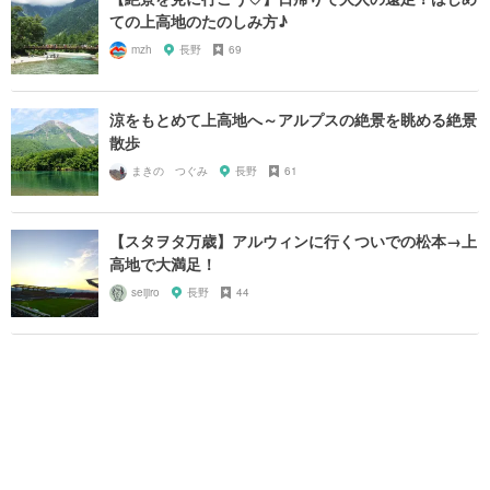
ての上高地のたのしみ方♪
mzh
長野
69
涼をもとめて上高地へ～アルプスの絶景を眺める絶景
散歩
まきの つぐみ
長野
61
【スタヲタ万歳】アルウィンに行くついでの松本→上
高地で大満足！
seijiro
長野
44