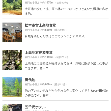
1870m
嘉門次小屋より約
（徒歩32分）
大正池の少し上流、原生林の中にぽっかりとあいた湿原に広が
る池。
松本市営上高地食堂
580m
嘉門次小屋より約
（徒歩10分）
自然を楽しんだ後はここでランチがオススメ。
上高地右岸遊歩道
1190m
嘉門次小屋より約
（徒歩20分）
上高地には遊歩道が完備されており、気軽に散歩を楽しむ事が
できます。色々コ...
田代池
650m
嘉門次小屋より約
（徒歩11分）
池の下の土の色などから色々な色に変化して見えるのが田代池
の特徴です。基本...
五千尺ホテル