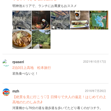
明神池エリアで、ランチにお蕎麦もおススメ
rpaseri
2021年10月17日
2泊3日上高地 松本旅行
岩魚食べないと！
mzh
2016年7月26日
【絶景を見に行こう♡】日帰りで大人の遠足！はじめての上
高地のたのしみ方♪
河童橋から70分の道を遊歩道を歩いてたどり着くのがコチラ。