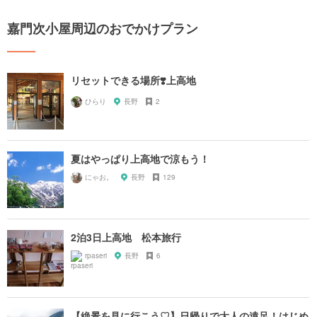
嘉門次小屋周辺のおでかけプラン
リセットできる場所❣️上高地
ひらり
長野
2
夏はやっぱり上高地で涼もう！
にゃお。
長野
129
2泊3日上高地 松本旅行
rpaseri
長野
6
【絶景を見に行こう♡】日帰りで大人の遠足！はじめ