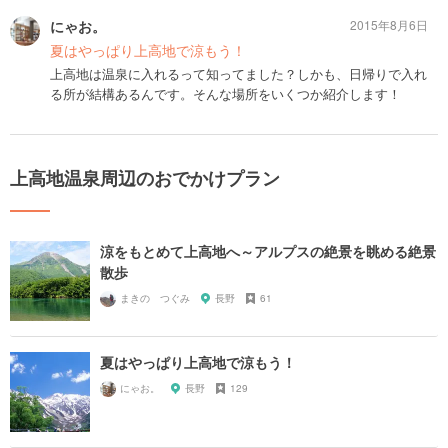
にゃお。
2015年8月6日
夏はやっぱり上高地で涼もう！
上高地は温泉に入れるって知ってました？しかも、日帰りで入れ
る所が結構あるんです。そんな場所をいくつか紹介します！
上高地温泉周辺のおでかけプラン
涼をもとめて上高地へ～アルプスの絶景を眺める絶景
散歩
まきの つぐみ
長野
61
夏はやっぱり上高地で涼もう！
にゃお。
長野
129