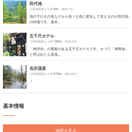
田代池
0m
上高地温泉より約
（徒歩1分）
池の下の土の色などから色々な色に変化して見えるのが田代池
の特徴です。基本...
五千尺ホテル
150m
上高地温泉より約
（徒歩3分）
「神河内」の看板のある五千尺ホテルです。かつて「神降地」
と呼ばれた上高地...
岳沢湿原
510m
上高地温泉より約
（徒歩9分）
！
基本情報
地図を見る