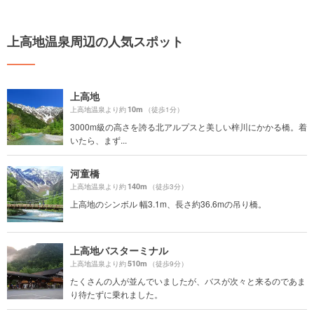
上高地温泉周辺の人気スポット
上高地
10m
上高地温泉より約
（徒歩1分）
3000m級の高さを誇る北アルプスと美しい梓川にかかる橋。着
いたら、まず...
河童橋
140m
上高地温泉より約
（徒歩3分）
上高地のシンボル 幅3.1m、長さ約36.6mの吊り橋。
上高地バスターミナル
510m
上高地温泉より約
（徒歩9分）
たくさんの人が並んでいましたが、バスが次々と来るのであま
り待たずに乗れました。