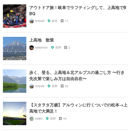
アウトドア旅！岐阜でラフティングして、上高地でB
BQ
teriyaki
岐阜
17
上高地 散策
kawaman
長野
2
歩く、登る、上高地＆北アルプスの過ごし方 〜行き
先次第で楽しみ方は自由自在〜
teriyaki
長野
32
【スタヲタ万歳】アルウィンに行くついでの松本→上
高地で大満足！
seijiro
長野
44