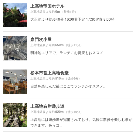
上高地帝国ホテル
0m
上高地温泉より約
（徒歩1分）
大正池より徒歩40分 16:00着予定 17:30夕食 8:00発
嘉門次小屋
650m
上高地温泉より約
（徒歩11分）
明神池エリアで、ランチにお蕎麦もおススメ
松本市営上高地食堂
510m
上高地温泉より約
（徒歩9分）
自然を楽しんだ後はここでランチがオススメ。
上高地右岸遊歩道
920m
上高地温泉より約
（徒歩16分）
上高地には遊歩道が完備されており、気軽に散歩を楽しむ事が
できます。色々コ...