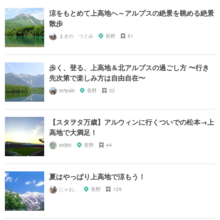
涼をもとめて上高地へ～アルプスの絶景を眺める絶景
散歩
まきの つぐみ
長野
61
歩く、登る、上高地＆北アルプスの過ごし方 〜行き
先次第で楽しみ方は自由自在〜
teriyaki
長野
32
【スタヲタ万歳】アルウィンに行くついでの松本→上
高地で大満足！
seijiro
長野
44
夏はやっぱり上高地で涼もう！
にゃお。
長野
129