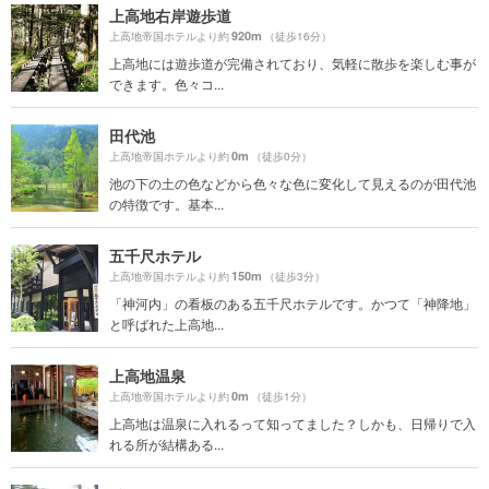
上高地右岸遊歩道
920m
上高地帝国ホテルより約
（徒歩16分）
上高地には遊歩道が完備されており、気軽に散歩を楽しむ事が
できます。色々コ...
田代池
0m
上高地帝国ホテルより約
（徒歩0分）
池の下の土の色などから色々な色に変化して見えるのが田代池
の特徴です。基本...
五千尺ホテル
150m
上高地帝国ホテルより約
（徒歩3分）
「神河内」の看板のある五千尺ホテルです。かつて「神降地」
と呼ばれた上高地...
上高地温泉
0m
上高地帝国ホテルより約
（徒歩1分）
上高地は温泉に入れるって知ってました？しかも、日帰りで入
れる所が結構ある...