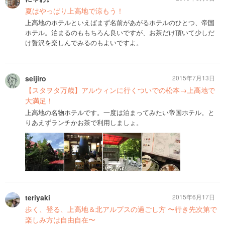
夏はやっぱり上高地で涼もう！
上高地のホテルといえばまず名前があがるホテルのひとつ、帝国
ホテル。泊まるのももちろん良いですが、お茶だけ頂いて少しだ
け贅沢を楽しんでみるのもよいですよ。
seijiro
2015年7月13日
【スタヲタ万歳】アルウィンに行くついでの松本→上高地で
大満足！
上高地の名物ホテルです。一度は泊まってみたい帝国ホテル。と
りあえずランチかお茶で利用しましょ。
teriyaki
2015年6月17日
歩く、登る、上高地＆北アルプスの過ごし方 〜行き先次第で
楽しみ方は自由自在〜