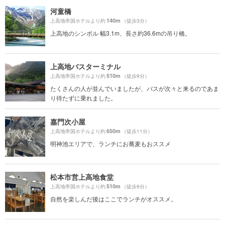
河童橋
140m
上高地帝国ホテルより約
（徒歩3分）
上高地のシンボル 幅3.1m、長さ約36.6mの吊り橋。
上高地バスターミナル
510m
上高地帝国ホテルより約
（徒歩9分）
たくさんの人が並んでいましたが、バスが次々と来るのであま
り待たずに乗れました。
嘉門次小屋
650m
上高地帝国ホテルより約
（徒歩11分）
明神池エリアで、ランチにお蕎麦もおススメ
松本市営上高地食堂
510m
上高地帝国ホテルより約
（徒歩9分）
自然を楽しんだ後はここでランチがオススメ。