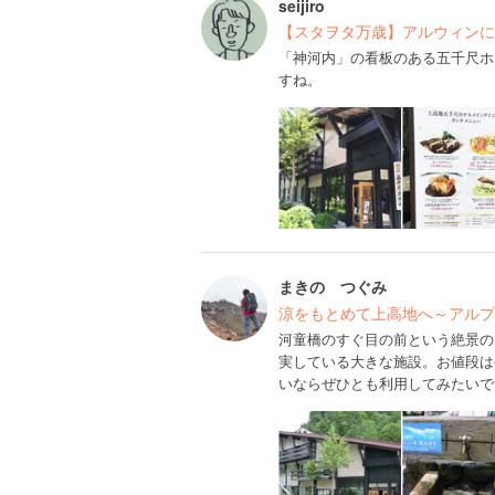
seijiro
【スタヲタ万歳】アルウィンに
「神河内」の看板のある五千尺ホ
すね。
まきの つぐみ
涼をもとめて上高地へ～アルプ
河童橋のすぐ目の前という絶景の
実している大きな施設。お値段は
いならぜひとも利用してみたいで