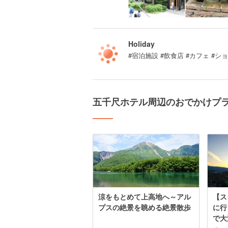
Holiday
#宿泊施設 #飲食店 #カフェ #
五千尺ホテル周辺のおでかけプ
涼をもとめて上高地へ～アル
【ス
プスの絶景を眺める絶景散歩
に行
で大