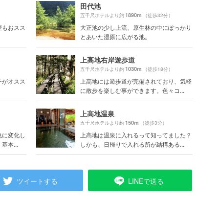
田代池
1890m
）
五千尺ホテルより約
（徒歩32分）
麦もおスス
大正池の少し上流、原生林の中にぽっかり
とあいた湿原に広がる池。
上高地右岸遊歩道
1030m
）
五千尺ホテルより約
（徒歩18分）
チがオスス
上高地には遊歩道が完備されており、気軽
に散歩を楽しむ事ができます。色々コ...
上高地温泉
150m
）
五千尺ホテルより約
（徒歩3分）
色に変化し
上高地は温泉に入れるって知ってました？
本...
しかも、日帰りで入れる所が結構ある...
ツイートする
LINEで送る