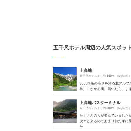
五千尺ホテル周辺の人気スポッ
上高地
140m
五千尺ホテルより約
（徒歩3分
3000m級の高さを誇る北アルプ
梓川にかかる橋。着いたら、まず.
上高地バスターミナル
380m
五千尺ホテルより約
（徒歩7分
たくさんの人が並んでいました
次々と来るのであまり待たずに
た。