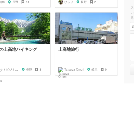
ijiro
長野
44
ひらり
長野
2
ス
い
る
の上高地ハイキング
上高地旅行
ネットビジネスマン shinobu
長野
3
Tatsuya Omori
岐阜
9