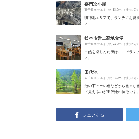
嘉門次小屋
540m
五千尺ホテルより約
（徒歩9分
明神池エリアで、ランチにお蕎
メ
松本市営上高地食堂
370m
五千尺ホテルより約
（徒歩7分
自然を楽しんだ後はここでラン
メ。
田代池
150m
五千尺ホテルより約
（徒歩3分
池の下の土の色などから色々な
て見えるのが田代池の特徴です。基
シェアする