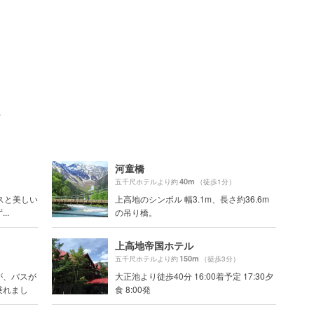
ト
河童橋
40m
）
五千尺ホテルより約
（徒歩1分）
スと美しい
上高地のシンボル 幅3.1m、長さ約36.6m
..
の吊り橋。
上高地帝国ホテル
150m
）
五千尺ホテルより約
（徒歩3分）
が、バスが
大正池より徒歩40分 16:00着予定 17:30夕
乗れまし
食 8:00発