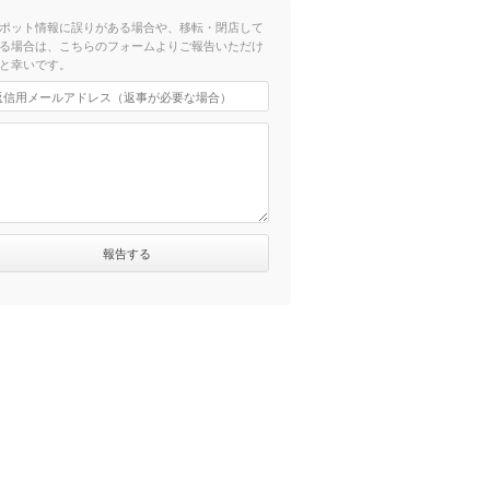
ポット情報に誤りがある場合や、移転・閉店して
る場合は、こちらのフォームよりご報告いただけ
と幸いです。