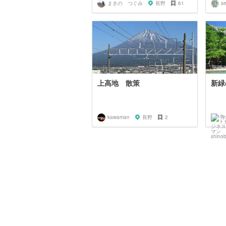
まきの つぐみ
長野
61
se
上高地 散策
新緑
kawaman
長野
2