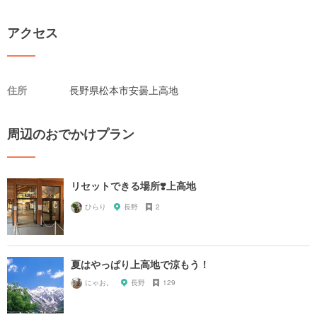
アクセス
住所
長野県松本市安曇上高地
周辺のおでかけプラン
リセットできる場所❣️上高地
ひらり
長野
2
夏はやっぱり上高地で涼もう！
にゃお。
長野
129