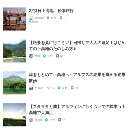
2泊3日上高地 松本旅行
rpaseri
長野
6
【絶景を見に行こう♡】日帰りで大人の遠足！はじめ
ての上高地のたのしみ方♪
mzh
長野
69
涼をもとめて上高地へ～アルプスの絶景を眺める絶景
散歩
まきの つぐみ
長野
61
【スタヲタ万歳】アルウィンに行くついでの松本→上
高地で大満足！
seijiro
長野
44