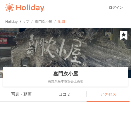
ログイン
Holiday トップ
嘉門次小屋
地図
嘉門次小屋
長野県松本市安曇上高地
写真・動画
口コミ
アクセス