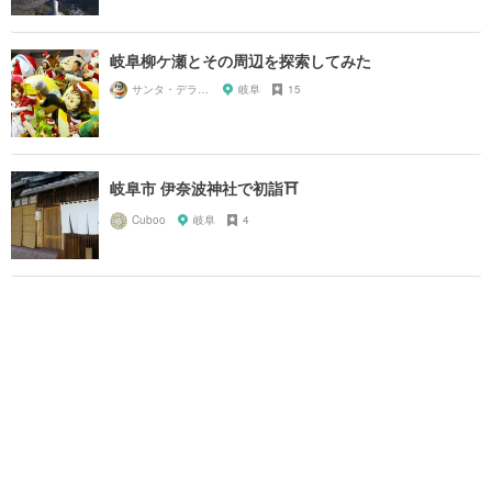
岐阜柳ケ瀬とその周辺を探索してみた
サンタ・デラックス
岐阜
15
岐阜市 伊奈波神社で初詣⛩
Cuboo
岐阜
4