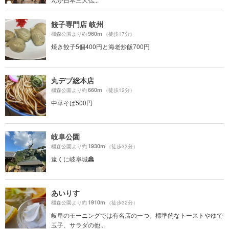
餃子専門店 岐州
960m
橿森公園より約
（徒歩17分）
焼き餃子5個400円と海老炒飯700円
丸デブ総本店
660m
橿森公園より約
（徒歩12分）
中華そば500円
岐阜公園
1930m
橿森公園より約
（徒歩33分）
遠くに岐阜城🏯
あいりす
1910m
橿森公園より約
（徒歩32分）
岐阜のモーニングでは有名店の一つ。標準的なトーストやゆで
玉子、サラダの他...