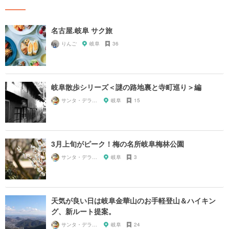
名古屋.岐阜 サク旅
りんご
岐阜
36
岐阜散歩シリーズ＜謎の路地裏と寺町巡り＞編
サンタ・デラックス
岐阜
15
3月上旬がピーク！梅の名所岐阜梅林公園
サンタ・デラックス
岐阜
3
天気が良い日は岐阜金華山のお手軽登山＆ハイキン
グ、新ルート提案。
サンタ・デラックス
岐阜
24