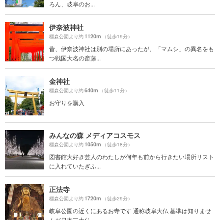
ろん、岐阜のお...
伊奈波神社
1120m
橿森公園より約
（徒歩19分）
昔、伊奈波神社は別の場所にあったが、「マムシ」の異名をも
つ戦国大名の斎藤...
金神社
640m
橿森公園より約
（徒歩11分）
お守りを購入
みんなの森 メディアコスモス
1050m
橿森公園より約
（徒歩18分）
図書館大好き芸人のわたしが何年も前から行きたい場所リスト
に入れていたぎふ...
正法寺
1720m
橿森公園より約
（徒歩29分）
岐阜公園の近くにあるお寺です 通称岐阜大仏 基準は知りませ
んが日本三大仏...