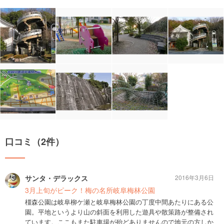
口コミ（2件）
サンタ・デラックス
2016年3月6日
3月上旬がピーク！梅の名所岐阜梅林公園
橿森公園は岐阜柳ケ瀬と岐阜梅林公園の丁度中間あたりにある公
園。平地というより山の斜面を利用した遊具や散策路が整備され
ています。ここもまた駐車場が殆どありませんので地元の方しか