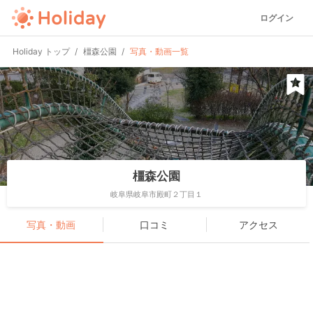
ログイン
Holiday トップ
橿森公園
写真・動画一覧
橿森公園
岐阜県岐阜市殿町２丁目１
写真・動画
口コミ
アクセス