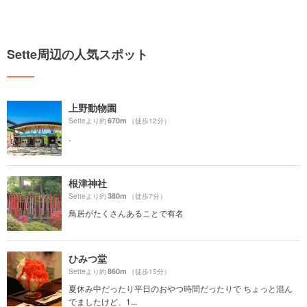
Sette周辺の人気スポット
上野動物園
670m
Setteより約
（徒歩12分）
.
根津神社
380m
Setteより約
（徒歩7分）
鳥居がたくさんあることで有名
ひみつ堂
860m
Setteより約
（徒歩15分）
夏休み中だったり平日のおやつ時間だったりで ちょっと混ん
でましたけど、1...