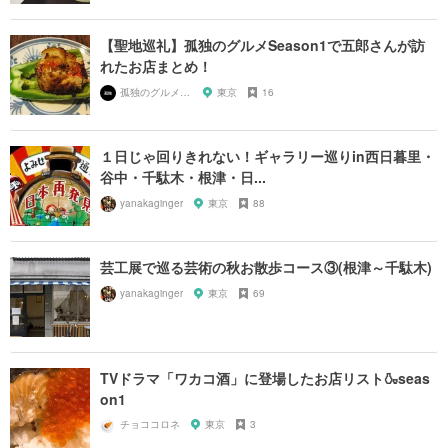
【聖地巡礼】孤独のグルメSeason1で五郎さんが訪
れたお店まとめ！
孤独のグルメ大好き芸人
東京
16
１日じゃ回りきれない！ギャラリー巡りin西日暮里・
谷中・千駄木・根津・日...
yanakaginger
東京
88
芸工展で巡る芸術の秋お散歩コース③(根津～千駄木)
yanakaginger
東京
69
TVドラマ「ワカコ酒」に登場したお店リスト🍶seas
on1
チョココロネ
東京
3