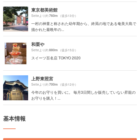
東京都美術館
760m
Setteより約
（徒歩13分）
一村の神童と称された幼年期から、終焉の地である奄美大島で
描かれた最晩年の...
和栗や
880m
Setteより約
（徒歩15分）
スイーツ百名店 TOKYO 2020
上野東照宮
700m
Setteより約
（徒歩12分）
今年のお守りを買いに。 毎月3日間しか販売していない昇龍の
お守りを購入！...
基本情報