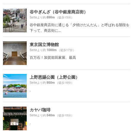
谷中ぎんざ（谷中銀座商店街）
890m
Setteより約
（徒歩15分）
谷中銀座商店街に通じる「夕焼けだんだん」と呼ばれる階段を
下って、商店街に...
東京国立博物館
1000m
Setteより約
（徒歩17分）
百万石！加賀前田家展、最高
上野恩賜公園（上野公園）
950m
Setteより約
（徒歩16分）
.
カヤバ珈琲
540m
Setteより約
（徒歩10分）
.