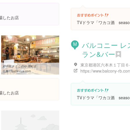
登場したお店
TVドラマ「ワカコ酒 seas
バルコニー レ
M
ラン&バー
府中焼き としのや 堺町店
https://www.balcony-rb.co
出典：
toshinoya.com
登場したお店
TVドラマ「ワカコ酒 seas