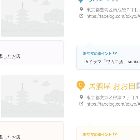
登場したお店
TVドラマ「ワカコ酒 seas
居酒屋 おお田
G
東京都文京区根津２丁目３
登場したお店