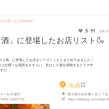
お店リスト🍶season1
公開: 23
コ酒」に登場したお店リスト🍶
ワカコ酒」に登場したお店をシーズンごとにまとめてみました！
カコが様々な場所をさすらい、女ひとり酒を堪能するドラマ🍺
す◎
魚貞
B
んそーれ市場内
131808/13095793/