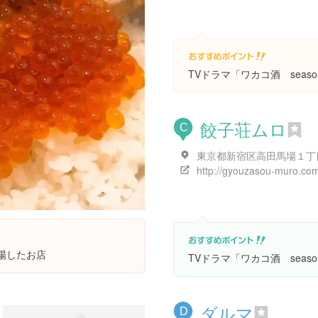
TVドラマ「ワカコ酒 seas
餃子荘ムロ
C
http://gyouzasou-muro.co
登場したお店
TVドラマ「ワカコ酒 seas
ダルマ
D