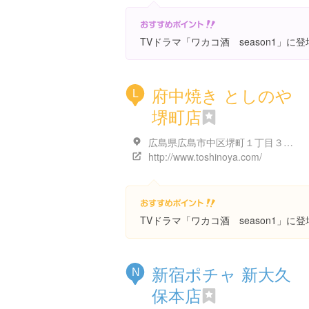
TVドラマ「ワカコ酒 season1」に
府中焼き としのや
L
堺町店
広島県広島市中区堺町１丁目３-１４ ＳＡＫＵＲＡ１４ビル
http://www.toshinoya.com/
TVドラマ「ワカコ酒 season1」に
新宿ポチャ 新大久
N
保本店