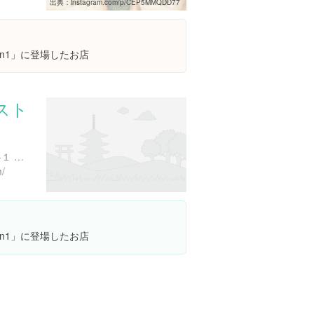
出典：
instagram.com/p/CEP5MMQDD77
on1」に登場したお店
スト
東京都港区六本木１丁目６-１ 泉 ガーデン タワー 3F
m/
on1」に登場したお店