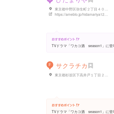
東京都中野区弥生町２丁目４０-１０
https://ameblo.jp/hidamariya1212/
TVドラマ「ワカコ酒 season1」に
サクラチカ
F
東京都杉並区下高井戸１丁目２２-２
TVドラマ「ワカコ酒 season1」に