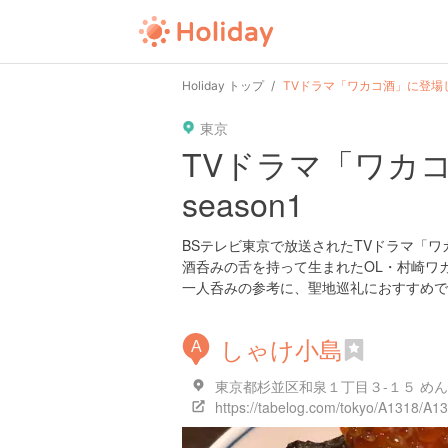
Holiday トップ
TVドラマ「ワカコ酒」に登場した
東京
TVドラマ「ワカ
season1
BSテレビ東京で放送されたTVドラマ「
酒呑みの舌を持って生まれたOL・村崎ワ
一人呑みの参考に、聖地巡礼におすすめで
しゃけ小島
A
東京都杉並区和泉１丁目３-１５ め
https://tabelog.com/tokyo/A1318/A