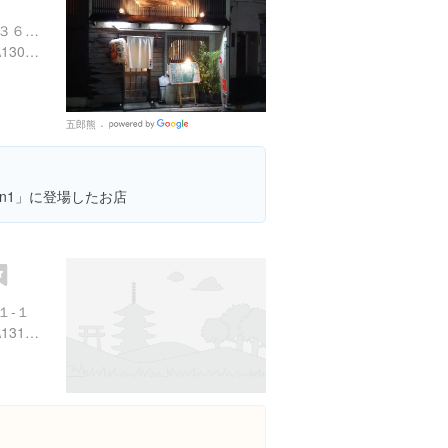
東京都豊島区南池袋２丁目３６-８
https://tabelog.com/tokyo/A1305/A130501/13149222/
五郎熊
Google
Places
on1」に登場したお店
１-１
https://tabelog.com/tokyo/A1311/A131106/13079826/