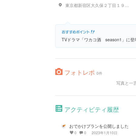
東京都新宿区大久保２丁目１９-１ セントラル大久保 2F ビル
TVドラマ「ワカコ酒 season1」に
フォトレポ
0件
写真と一
アクティビティ履歴
おでかけプランを公開しました
0
0
2023年1月10日