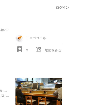
ログイン
/01/10
チョココロネ
3
地図をみる
東京都渋谷区幡ケ谷２丁目８-１３ 魚貞
https://tabelog.com/tokyo/A1318/A131807/13053980/