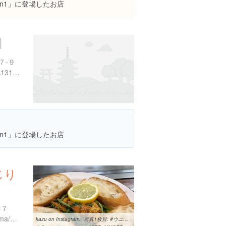
on1」に登場したお店
７-９
https://tabelog.com/tokyo/A1319/A131902/13155253/
on1」に登場したお店
じり
-７
https://tabelog.com/hiroshima/A3401/A340101/34004408/
kazu on Instagram: “写真1枚目: #ウニクレソン 写真2枚目: #広島焼き 写真3枚目: #四川唐揚げ #中ちゃん #広島ソウルフード #広島グルメ #広島美味しいお店 #seaurchinwatercress #okonomiyaki #hiroshimaokonomiyaki…”