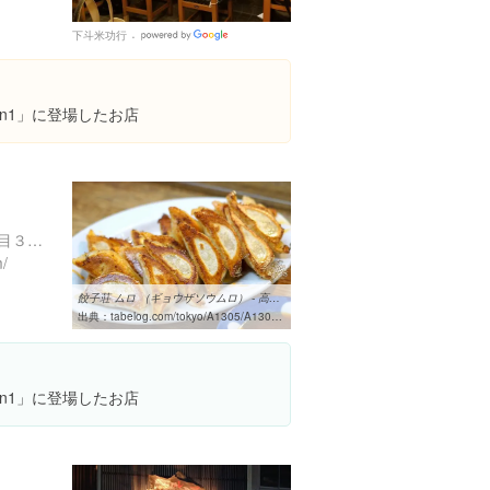
下斗米功行
Google
Places
on1」に登場したお店
東京都新宿区高田馬場１丁目３３-２
m/
餃子荘 ムロ （ギョウザソウムロ） - 高田馬場/餃子 [食べログ]
出典：
tabelog.com/tokyo/A1305/A130503/13019237
on1」に登場したお店