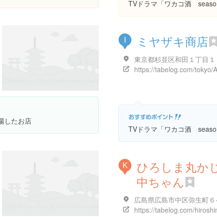
TVドラマ「ワカコ酒 seas
ミヤザキ商店
I
東京都杉並区和田１丁目１
登場したお店
TVドラマ「ワカコ酒 seas
ひろしま丸か
K
中ちゃん
広島県広島市中区弥生町６