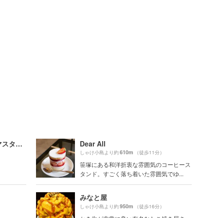
Butter”mass”ter（バターマスター）
Dear All
610m
しゃけ小島より約
（徒歩11分）
笹塚にある和洋折衷な雰囲気のコーヒース
タンド。すごく落ち着いた雰囲気でゆ...
みなと屋
950m
しゃけ小島より約
（徒歩16分）