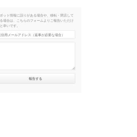
ポット情報に誤りがある場合や、移転・閉店して
る場合は、こちらのフォームよりご報告いただけ
と幸いです。