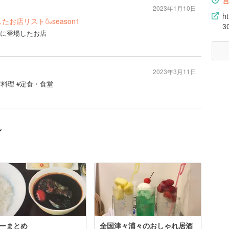
2023年1月10日
h
お店リスト🍶season1
3
1」に登場したお店
2023年3月11日
鮮料理 #定食・食堂
ン
ーまとめ
全国津々浦々のおしゃれ居酒