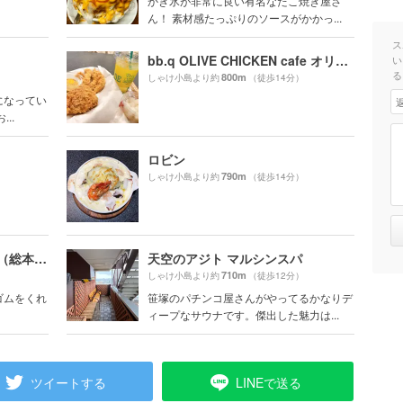
かき氷が非常に良い有名なたこ焼き屋さ
ん！ 素材感たっぷりのソースがかかっ...
ス
bb.q OLIVE CHICKEN cafe オリーブチキンカフェ
い
る
800m
しゃけ小島より約
（徒歩14分）
になってい
..
ロビン
790m
しゃけ小島より約
（徒歩14分）
博多ラーメン長浜や 笹塚店（総本店)
天空のアジト マルシンスパ
710m
しゃけ小島より約
（徒歩12分）
ゴムをくれ
笹塚のパチンコ屋さんがやってるかなりデ
ィープなサウナです。傑出した魅力は...
ツイートする
LINEで送る