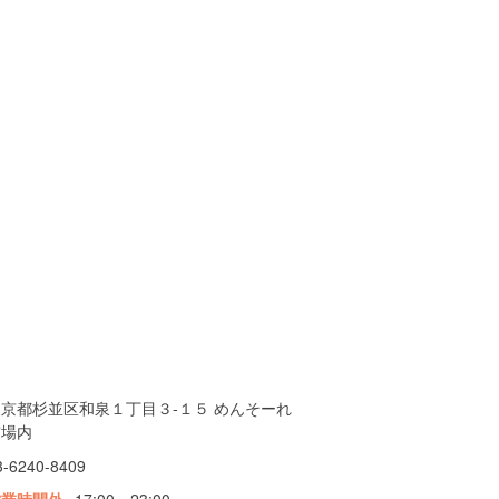
東京都杉並区和泉１丁目３-１５ めんそーれ
市場内
3-6240-8409