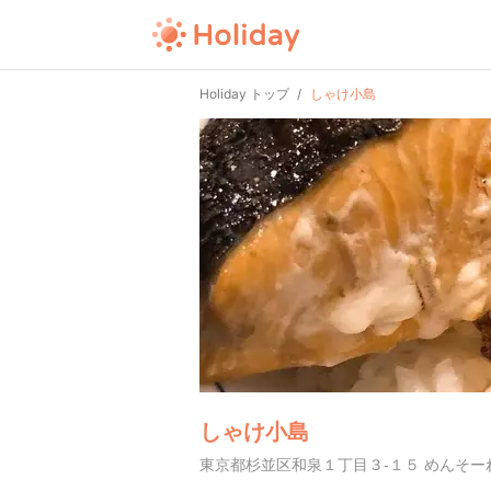
Holiday トップ
しゃけ小島
しゃけ小島
東京都杉並区和泉１丁目３-１５ めんそー