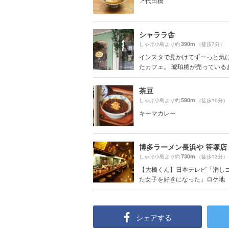
📍代田橋
シャララ舎
390m
しゃけ小島より約
（徒歩7分）
インスタで見かけてずーっと気
たカフェ。 琥珀糖が売っているお.
茶豆
590m
しゃけ小島より約
（徒歩10分）
キーマカレー
730m
しゃけ小島より約
（徒歩13分）
【大橋くん】日本テレビ「消し
た女子を好きになった」ロケ地
シェアする