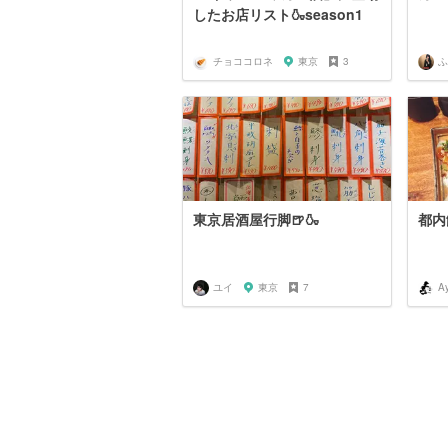
したお店リスト🍶season1
チョココロネ
東京
3
ふ
東京居酒屋行脚🍺🍶
都内
ユイ
東京
7
A