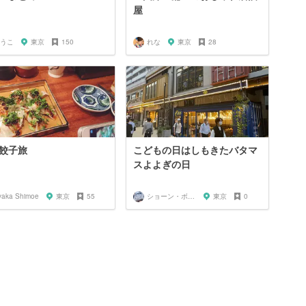
屋
うこ
東京
150
れな
東京
28
餃子旅
こどもの日はしもきたバタマ
スよよぎの日
yaka Shimoe
東京
55
ショーン・ボーリー
東京
0