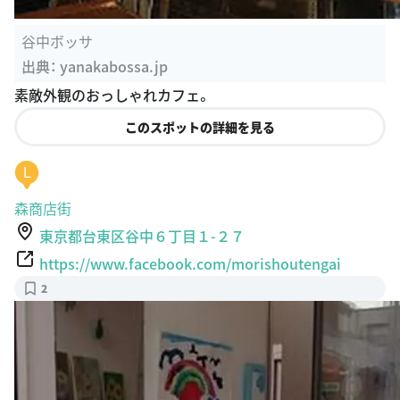
谷中ボッサ
出典：
yanakabossa.jp
素敵外観のおっしゃれカフェ。
このスポットの詳細を見る
L
森商店街
東京都台東区谷中６丁目１-２７
https://www.facebook.com/morishoutengai
2