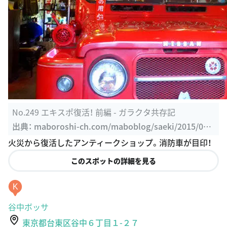
No.249 エキスポ復活！ 前編 - ガラクタ共存記
出典：
maboroshi-ch.com/maboblog/saeki/2015/06/
no249.html
火災から復活したアンティークショップ。消防車が目印！
このスポットの詳細を見る
K
谷中ボッサ
東京都台東区谷中６丁目１-２７