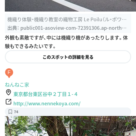
機織り体験・機織り教室の織物工房 Le Poilu（ル・ポワ
ル）|日本最大の ...
出典：
public001-asoview-com-72391306.ap-northea
st-1.elb.amazonaws.com/company/3000001011
外観も素敵ですが、中には機織り機があったりします。体
験もできるみたいです。
このスポットの詳細を見る
F
ねんねこ家
東京都台東区谷中２丁目１-４
http://www.nennekoya.com/
74