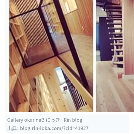
Gallery okarinaB にっき | Rin blog
出典：
blog.rin-ioka.com/?cid=41927