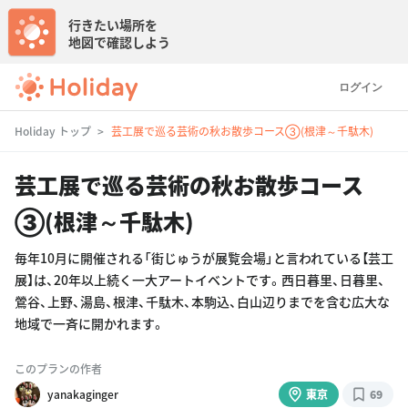
行きたい場所を
地図で確認しよう
ログイン
Holiday トップ
芸工展で巡る芸術の秋お散歩コース③(根津～千駄木)
芸工展で巡る芸術の秋お散歩コース
③(根津～千駄木)
毎年10月に開催される「街じゅうが展覧会場」と言われている【芸工
展】は、20年以上続く一大アートイベントです。西日暮里、日暮里、
鶯谷、上野、湯島、根津、千駄木、本駒込、白山辺りまでを含む広大な
地域で一斉に開かれます。
このプランの作者
yanakaginger
東京
69