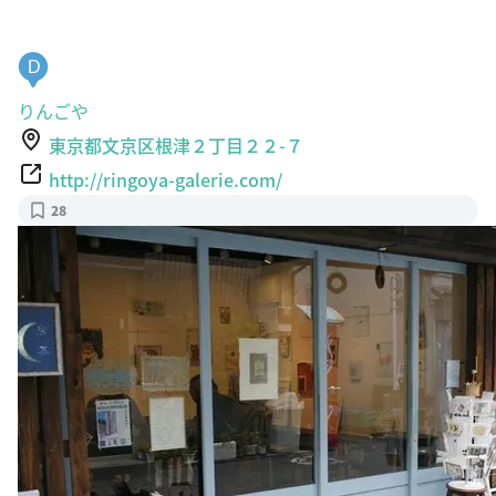
D
りんごや
東京都文京区根津２丁目２２-７
http://ringoya-galerie.com/
28