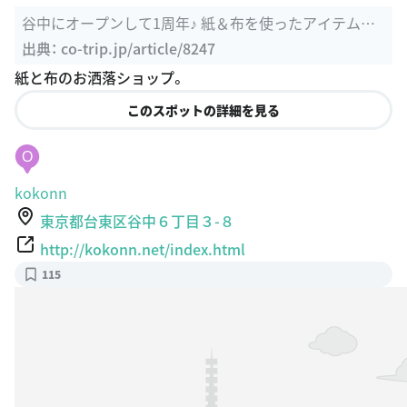
谷中にオープンして1周年♪ 紙＆布を使ったアイテムの
専門店「紙と布 ...
出典：
co-trip.jp/article/8247
紙と布のお洒落ショップ。
このスポットの詳細を見る
O
kokonn
東京都台東区谷中６丁目３-８
http://kokonn.net/index.html
115