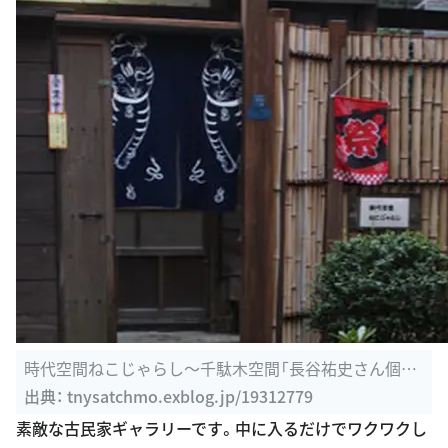
時代空間ねこじゃらし〜千駄木空間「長谷祐史さん個
展」 : とにゃりん ...
出典：
tnysatchmo.exblog.jp/19312779
素敵な古民家ギャラリーです。中に入るだけでワクワクし