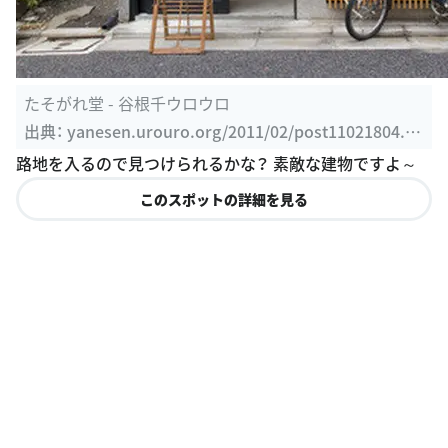
たそがれ堂 - 谷根千ウロウロ
出典：
yanesen.urouro.org/2011/02/post11021804.ht
ml
路地を入るので見つけられるかな？ 素敵な建物ですよ～
このスポットの詳細を見る