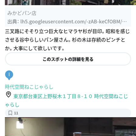
みかどパン店
出典：
lh5.googleusercontent.com/-zAB-keCfOBM/VQ
53MDkAd3I/AAAAAAAAExo/YQjyvMqQ2P0/w460-h310
三叉路にそそり立つ巨大なヒマラヤ杉が目印。昭和を感じ
-k
させる谷中らしいパン屋さん。杉の木は存続のピンチと
か。大事にして欲しいです。
このスポットの詳細を見る
I
時代空間ねこじゃらし
東京都台東区上野桜木１丁目８-１０ 時代空間ねこじ
ゃらし
11