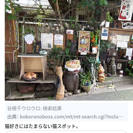
谷根千ウロウロ: 検索結果
出典：
kokoronoboss.com/mt/mt-search.cgi?Include
Blogs=1&tag=%E3%81%AD%E3%82%93%E3%81%A
猫好きにはたまらない猫スポット。
D%E3%81%93%E5%AE%B6&limit=20