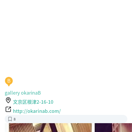
B
gallery okarinaB
文京区根津2-16-10
http://okarinab.com/
8