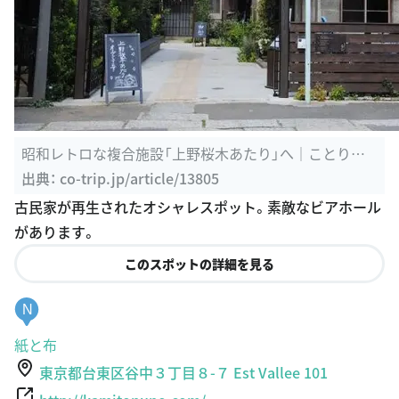
昭和レトロな複合施設「上野桜木あたり」へ｜ことりっ
ぷ
出典：
co-trip.jp/article/13805
古民家が再生されたオシャレスポット。素敵なビアホール
があります。
このスポットの詳細を見る
N
紙と布
東京都台東区谷中３丁目８-７ Est Vallee 101