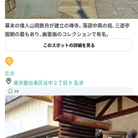
幕末の偉人山岡鉄舟が建立の禅寺。落語中興の祖、三遊亭
圓朝の墓もあり、幽霊画のコレクションで有名。
このスポットの詳細を見る
Q
乱歩
東京都台東区谷中２丁目９ 乱歩
34