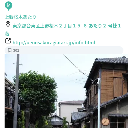
M
上野桜木あたり
東京都台東区上野桜木２丁目１５-６ あたり２ 号棟１
階
http://uenosakuragiatari.jp/info.html
301