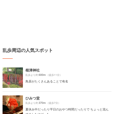
乱歩周辺の人気スポット
根津神社
600m
乱歩より約
（徒歩11分）
鳥居がたくさんあることで有名
ひみつ堂
370m
乱歩より約
（徒歩7分）
夏休み中だったり平日のおやつ時間だったりで ちょっと混ん
でましたけど、1...