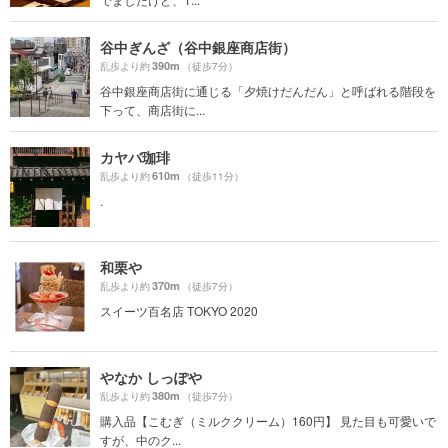
谷中ぎんざ（谷中銀座商店街）
390m
乱歩より約
（徒歩7分）
谷中銀座商店街に通じる「夕焼けだんだん」と呼ばれる階段を
下って、商店街に...
カヤバ珈琲
610m
乱歩より約
（徒歩11分）
.
和栗や
370m
乱歩より約
（徒歩7分）
スイーツ百名店 TOKYO 2020
やなか しっぽや
380m
乱歩より約
（徒歩7分）
購入品【こむぎ（ミルククリーム）160円】 見た目も可愛いで
すが、中のク...