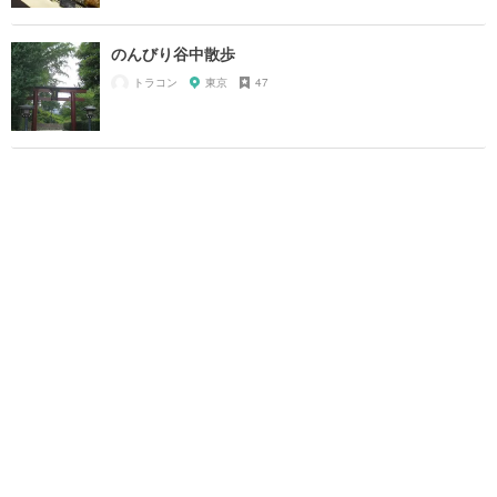
のんびり谷中散歩
トラコン
東京
47