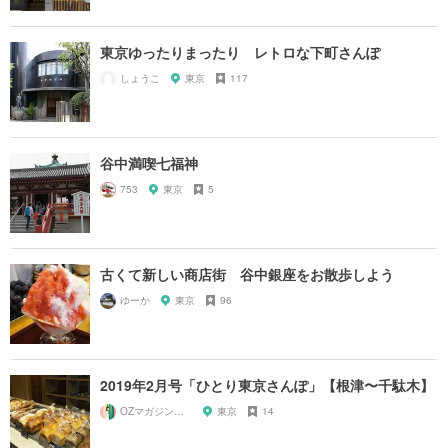
東京ゆったりまったり レトロな下町さんぽ
しょうこ
東京
117
谷中満喫七福神
753
東京
5
古くて新しい商店街 谷中銀座をお散歩しよう
ゆーか
東京
96
2019年2月号「ひとり東京さんぽ」【根津〜千駄木】
OZマガジンに掲載されたお店
東京
14