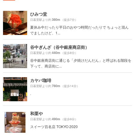
ひみつ堂
380m
日暮里駅より約
（徒歩7分）
夏休み中だったり平日のおやつ時間だったりで ちょっと混ん
でましたけど、1...
谷中ぎんざ（谷中銀座商店街）
440m
日暮里駅より約
（徒歩8分）
谷中銀座商店街に通じる「夕焼けだんだん」と呼ばれる階段を
下って、商店街に...
カヤバ珈琲
780m
日暮里駅より約
（徒歩14分）
.
和栗や
490m
日暮里駅より約
（徒歩9分）
スイーツ百名店 TOKYO 2020