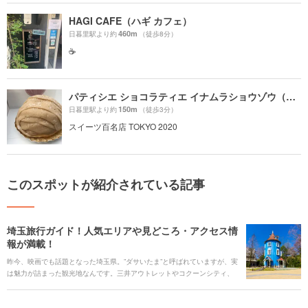
HAGI CAFE（ハギ カフェ）
460m
日暮里駅より約
（徒歩8分）
☕️
パティシエ ショコラティエ イナムラショウゾウ（CHOCOLATIER INAMURA SHOZO）
150m
日暮里駅より約
（徒歩3分）
スイーツ百名店 TOKYO 2020
このスポットが紹介されている記事
埼玉旅行ガイド！人気エリアや見どころ・アクセス情
報が満載！
昨今、映画でも話題となった埼玉県。”ダサいたま”と呼ばれていますが、実
は魅力が詰まった観光地なんです。三井アウトレットやコクーンシティ、
ららぽーとなどの国内最大級のショッピングモールが集まっていて、遊園
地などのレジャー施設も充実しています。グルメも魅力の1つで、その理由
として小松菜やブロッコリーをはじめとする野菜の産地として日本トップ