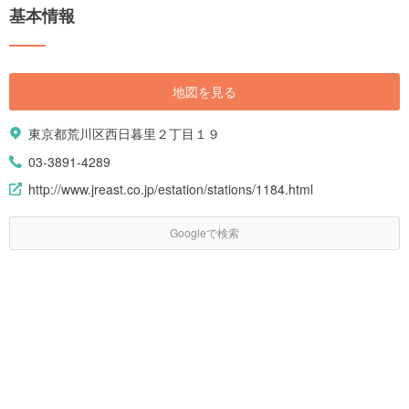
基本情報
クラスを誇ります。新鮮な野菜を使った栄養満点のグルメが味わえます。
また、年間を通してさまざまなイベントも開催されます。 知る人ぞ知るデ
ィープなスポットから、アクセスまで埼玉県の旅行に役立つ情報をご紹介
します。
地図を見る
東京都荒川区西日暮里２丁目１９
03-3891-4289
http://www.jreast.co.jp/estation/stations/1184.html
Googleで検索