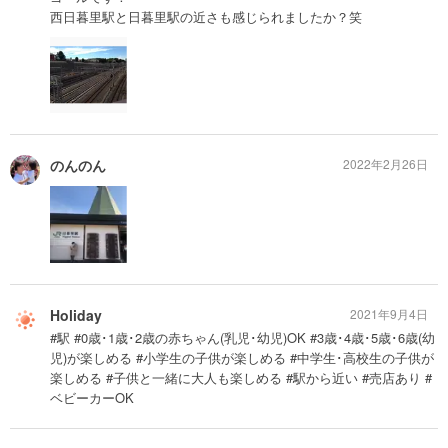
西日暮里駅と日暮里駅の近さも感じられましたか？笑
のんのん
2022年2月26日
Holiday
2021年9月4日
#駅 #0歳･1歳･2歳の赤ちゃん(乳児･幼児)OK #3歳･4歳･5歳･6歳(幼
児)が楽しめる #小学生の子供が楽しめる #中学生･高校生の子供が
楽しめる #子供と一緒に大人も楽しめる #駅から近い #売店あり #
ベビーカーOK