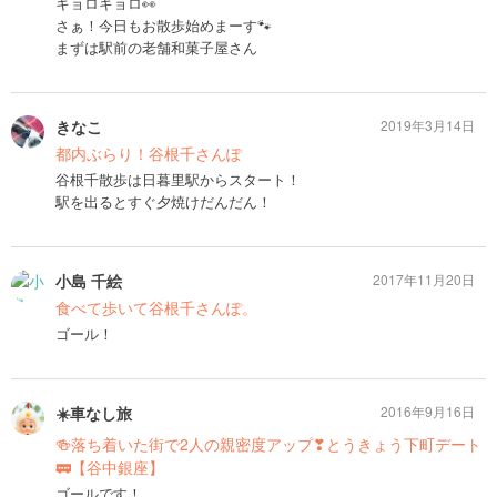
キョロキョロ👀
さぁ！今日もお散歩始めまーす🐾
まずは駅前の老舗和菓子屋さん
きなこ
2019年3月14日
都内ぶらり！谷根千さんぽ
谷根千散歩は日暮里駅からスタート！
駅を出るとすぐ夕焼けだんだん！
小島 千絵
2017年11月20日
食べて歩いて谷根千さんぽ。
ゴール！
☀️車なし旅
2016年9月16日
🍻落ち着いた街で2人の親密度アップ❣とうきょう下町デート
🚃【谷中銀座】
ゴールです！