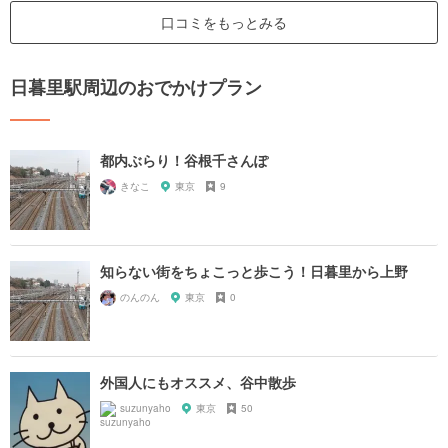
口コミをもっとみる
日暮里駅周辺のおでかけプラン
都内ぶらり！谷根千さんぽ
きなこ
東京
9
知らない街をちょこっと歩こう！日暮里から上野
のんのん
東京
0
外国人にもオススメ、谷中散歩
suzunyaho
東京
50