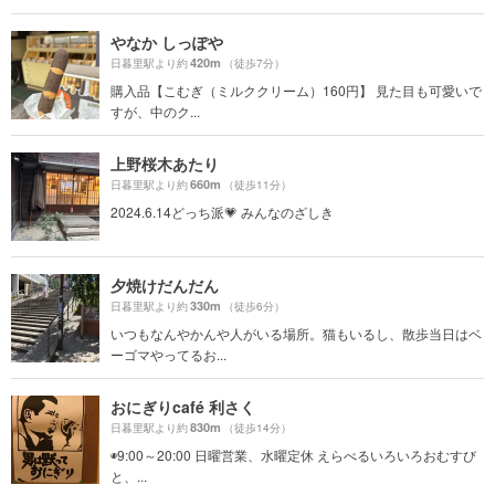
やなか しっぽや
420m
日暮里駅より約
（徒歩7分）
購入品【こむぎ（ミルククリーム）160円】 見た目も可愛いで
すが、中のク...
上野桜木あたり
660m
日暮里駅より約
（徒歩11分）
2024.6.14どっち派💗 みんなのざしき
夕焼けだんだん
330m
日暮里駅より約
（徒歩6分）
いつもなんやかんや人がいる場所。猫もいるし、散歩当日はベ
ーゴマやってるお...
おにぎりcafé 利さく
830m
日暮里駅より約
（徒歩14分）
◉9:00～20:00 日曜営業、水曜定休 えらべるいろいろおむすび
と、...