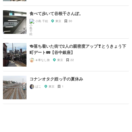
食べて歩いて谷根千さんぽ。
小島 千絵
東京
30
🍻落ち着いた街で2人の親密度アップ❣とうきょう下
町デート🚃【谷中銀座】
☀️車なし旅
東京
22
コナンオタク姪っ子の夏休み
ぱこ
東京
1