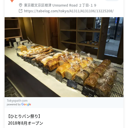
東京都文京区根津 Unnamed Road ２丁目-１９
https://tabelog.com/tokyo/A1311/A131106/13225208/
Tokyopath com
G
oogle Places
【ひとりパン祭り】
2018年8月オープン