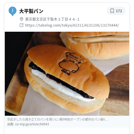
大平製パン
I
172
東京都文京区千駄木２丁目４４-１
https://tabelog.com/tokyo/A1311/A131106/13170444/
早起きしたら焼き立てのパンを買いに♪朝9時前オープンの都内のパン屋6 ...
出典：
co-trip.jp/article/64043