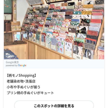
Google東京
G
oogle Places
【柄モノShopping】
老舗染め物・洗張店
小布や手ぬぐいが揃う
プリン柄の手ぬぐいがキュート
このスポットの詳細を見る