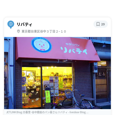
リバティ
D
29
東京都台東区谷中３丁目２−１０
JETLINK Blog:日暮里・谷中銀座のパン屋さんリバティ - livedoor Blog ...