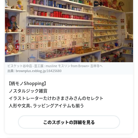
ビスケット谷中店 - 芸工展 : musline モスリン from Brown+ 吉祥寺へ
出典：
brownplus.exblog.jp/16425680
【柄モノShopping】
ノスタルジック雑貨
イラストレーターたけわきまさみさんのセレクト
人形や文具、ラッピングアイテムも揃う
このスポットの詳細を見る