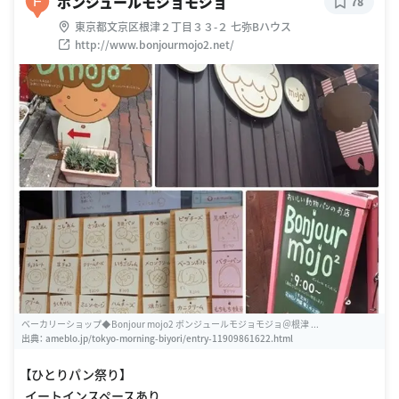
ボンジュールモジョモジョ
F
78
東京都文京区根津２丁目３３-２ 七弥Bハウス
http://www.bonjourmojo2.net/
ベーカリーショップ◆Bonjour mojo2 ボンジュールモジョモジョ＠根津 ...
出典：
ameblo.jp/tokyo-morning-biyori/entry-11909861622.html
【ひとりパン祭り】
イートインスペースあり