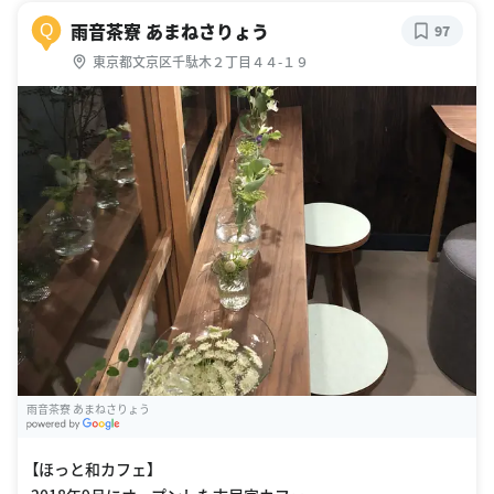
雨音茶寮 あまねさりょう
Q
97
東京都文京区千駄木２丁目４４-１９
雨音茶寮 あまねさりょう
G
oogle Places
【ほっと和カフェ】