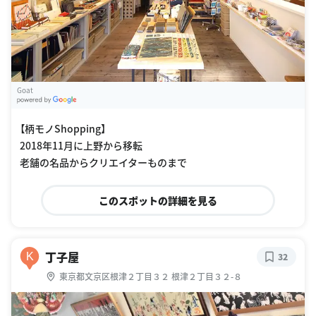
Goat
G
oogle Places
【柄モノShopping】
2018年11月に上野から移転
老舗の名品からクリエイターものまで
このスポットの詳細を見る
丁子屋
K
32
東京都文京区根津２丁目３２ 根津２丁目３２-８