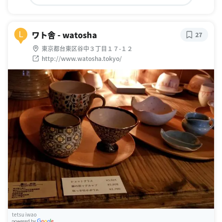
ワト舎 - watosha
L
27
東京都台東区谷中３丁目１７-１２
http://www.watosha.tokyo/
tetsu iwao