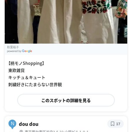
秋葉裕子
G
oogle Places
【柄モノShopping】
東欧雑貨
キッチュ＆キュート
刺繍好きにたまらない世界観
このスポットの詳細を見る
dou dou
N
17
東京都台東区谷中2-5-22 山岡ビル１０１