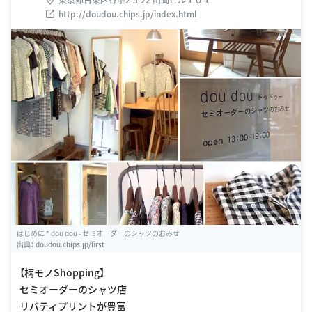
http://doudou.chips.jp/index.html
はじめに * dou dou - セミオーダーのシャツのおみせ
出典：
doudou.chips.jp/first
【柄モノShopping】
セミオーダーのシャツ店
リバティプリントが豊富