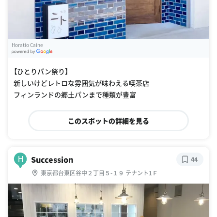
Horatio Caine
G
oogle Places
【ひとりパン祭り】
新しいけどレトロな雰囲気が味わえる喫茶店
フィンランドの郷土パンまで種類が豊富
このスポットの詳細を見る
Succession
H
44
東京都台東区谷中２丁目５-１９ テナント1Ｆ