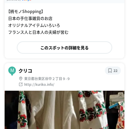
G
oogle Places
【柄モノShopping】
日本の手仕事雑貨のお店
オリジナルアイテムいろいろ
フランス人と日本人の夫婦が営む
このスポットの詳細を見る
クリコ
M
22
東京都台東区谷中２丁目９-９
http://kuriko.info/