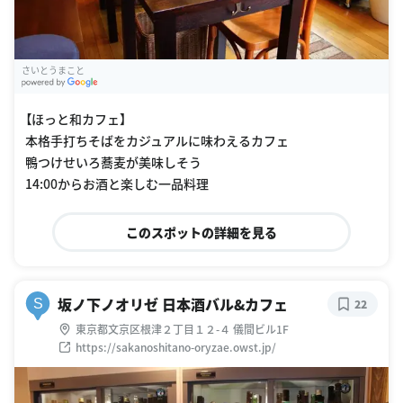
さいとうまこと
G
oogle Places
【ほっと和カフェ】
本格手打ちそばをカジュアルに味わえるカフェ
鴨つけせいろ蕎麦が美味しそう
14:00からお酒と楽しむ一品料理
このスポットの詳細を見る
坂ノ下ノオリゼ 日本酒バル&カフェ
S
22
東京都文京区根津２丁目１２-４ 儀間ビル1F
https://sakanoshitano-oryzae.owst.jp/