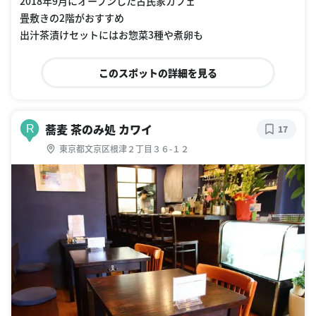
2018年9月にオープンした古民家カフェ
畳敷きの2階がおすすめ
出汁茶漬けセットにはお惣菜3種や煮卵も
このスポットの詳細を見る
蕎麦 茶のみ処 カワイ
R
17
東京都文京区根津２丁目３６-１２