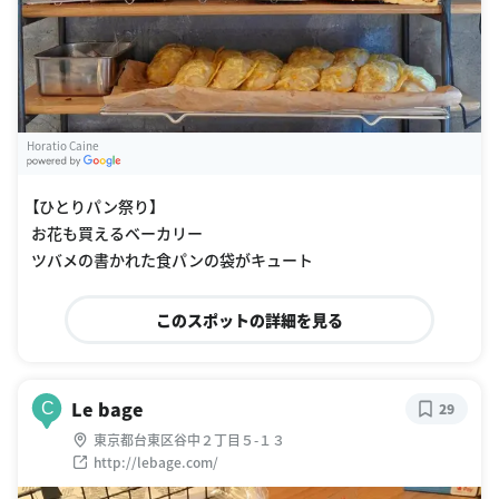
Horatio Caine
G
oogle Places
【ひとりパン祭り】
お花も買えるベーカリー
ツバメの書かれた食パンの袋がキュート
このスポットの詳細を見る
Le bage
C
29
東京都台東区谷中２丁目５-１３
http://lebage.com/