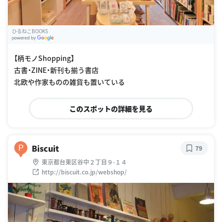
ひるねこBOOKS
G
oogle Places
【柄モノShopping】
古書・ZINE・新刊も揃う書店
北欧や作家ものの雑貨も置いている
このスポットの詳細を見る
Biscuit
P
79
東京都台東区谷中２丁目９-１４
http://biscuit.co.jp/webshop/