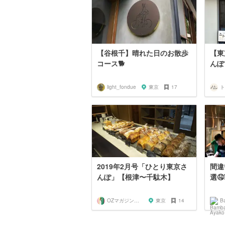
【谷根千】晴れた日のお散歩
【東
コース🐕
んぽプ
light_fondue
東京
17
2019年2月号「ひとり東京さ
間違
んぽ」【根津〜千駄木】
選🤤
OZマガジンに掲載されたお店
東京
14
B