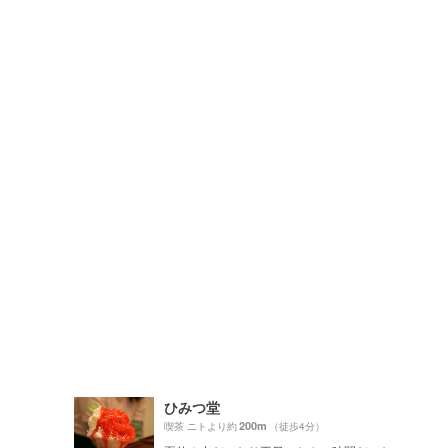
ひみつ堂
200m
喫茶 ニトより約
（徒歩4分）