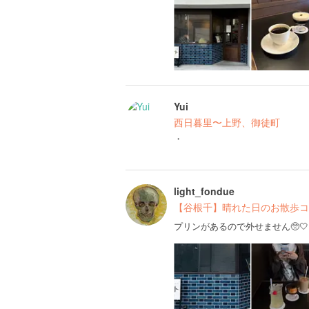
Yui
西日暮里〜上野、御徒町
・
light_fondue
【谷根千】晴れた日のお散歩コ
プリンがあるので外せません🥺🤍