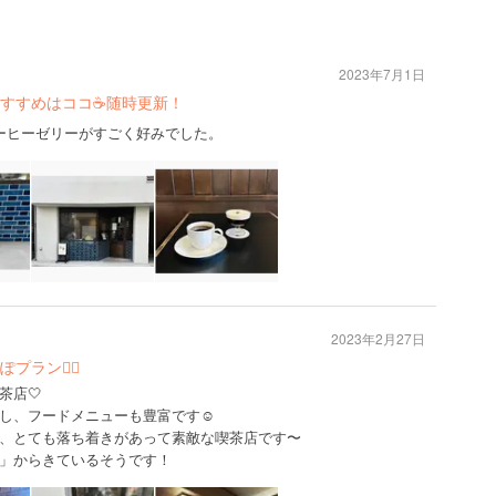
2023年7月1日
すすめはココ☕️随時更新！
ーヒーゼリーがすごく好みでした。
2023年2月27日
ラン🚶‍♀️
茶店🤍
し、フードメニューも豊富です☺️
、とても落ち着きがあって素敵な喫茶店です〜
」からきているそうです！