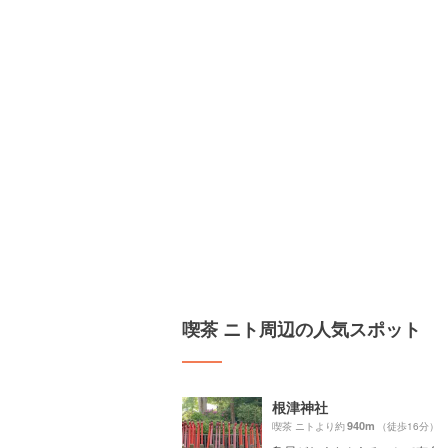
喫茶 ニト周辺の人気スポット
根津神社
940m
喫茶 ニトより約
（徒歩16分）