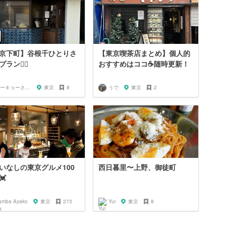
京下町】谷根千ひとりさ
【東京喫茶店まとめ】個人的
ラン🚶‍♀️
おすすめはココ☕️随時更新！
トーキョーさんぽ
東京
8
うで
東京
2
いなしの東京グルメ100
西日暮里〜上野、御徒町
💓
amba Ayako
東京
273
Yui
東京
8