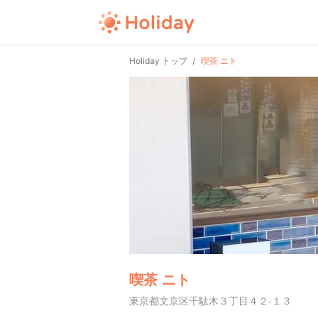
Holiday トップ
喫茶 ニト
喫茶 ニト
東京都文京区千駄木３丁目４２-１３