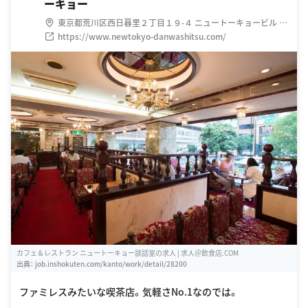
ーキョー
東京都荒川区西日暮里２丁目１９-４ ニュートーキョービル ２
Ｆ
https://www.newtokyo-danwashitsu.com/
カフェ＆レストラン ニュートーキョー談話室の求人 | 求人＠飲食店.COM
出典：
job.inshokuten.com/kanto/work/detail/28200
ファミレスみたいな喫茶店。気軽さNo.1なのでは。