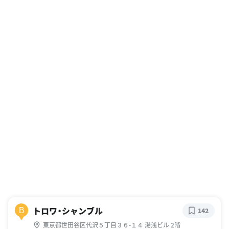
トロワ・シャンブル
B
142
東京都世田谷区代沢５丁目３６-１４ 湯浅ビル 2階