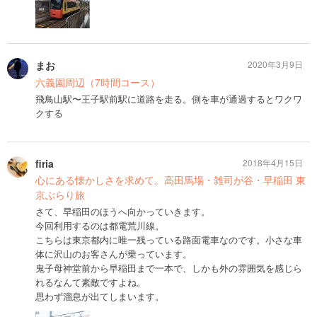
まお
2020年3月9日
六義園周辺（7時間コース）
飛鳥山駅〜王子駅前駅に道路を走る。側を車が通過するとワクワ
クする
firia
2018年4月15日
心にある懐かしさを求めて。高田馬場・雑司が谷・早稲田 東
京ぶらり旅
さて、早稲田のほうへ向かっていきます。
今回利用するのは都電荒川線。
こちらは東京都内に唯一残っている路面電車なのです。小さな車
体に沢山のお客さんが乗っています。
鬼子母神堂前から早稲田まで一本で、しかも外の雰囲気を感じら
れるなんて素敵ですよね。
思わず溜息が出てしまいます。