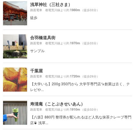
浅草神社（三社さま）
1980m
路面電車 都電荒川線より約
（徒歩33分）
徒歩
合羽橋道具街
1970m
路面電車 都電荒川線より約
（徒歩33分）
サンプル
千葉屋
1720m
路面電車 都電荒川線より約
（徒歩29分）
【大学いも】200g 350円から 大学芋専門店🍠創業は古く、テ
レビや...
寿清庵（ことぶきせいあん）
1910m
路面電車 都電荒川線より約
（徒歩32分）
【八坂】880円 整理券が配られるほど人気な抹茶クレープ専門
店🍵 浅草...