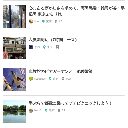
心にある懐かしさを求めて。高田馬場・雑司が谷・早
稲田 東京ぶらり旅
firia
東京
17
六義園周辺（7時間コース）
まお
東京
4
水族館のビアガーデンと、池袋散策
ssssssss
東京
103
手ぶらで都電に乗ってプチピクニックしよう！
brax3
東京
22