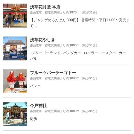
浅草花月堂 本店
1970m
路面電車 都電荒川線より約
（徒歩33分）
【ジャンボめろんぱん 300円】 営業時間：平日11:00〜完売ま
で ...
浅草花やしき
1860m
路面電車 都電荒川線より約
（徒歩31分）
･メリーゴーランド ･パンダカー ･ローラーコースター ･カーニ
バル
フルーツパーラーゴトー
1830m
路面電車 都電荒川線より約
（徒歩31分）
パフェ
今戸神社
1800m
路面電車 都電荒川線より約
（徒歩30分）
徒歩