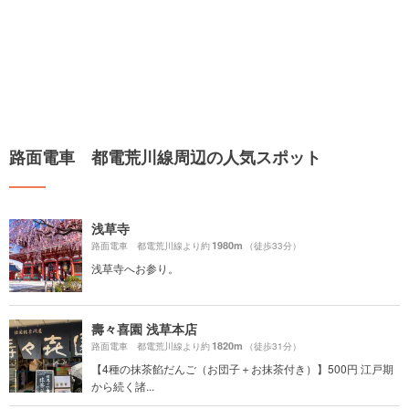
路面電車 都電荒川線周辺の人気スポット
浅草寺
1980m
路面電車 都電荒川線より約
（徒歩33分）
浅草寺へお参り。
壽々喜園 浅草本店
1820m
路面電車 都電荒川線より約
（徒歩31分）
【4種の抹茶餡だんご（お団子＋お抹茶付き）】500円 江戸期
から続く諸...