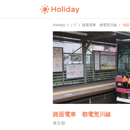
Holiday トップ
路面電車 都電荒川線
地図
路面電車 都電荒川線
東京都