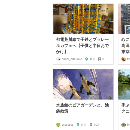
都電荒川線で子鉄とプラレー
心に
ルカフェへ【子供と半日おで
高田
かけ】
東京
riochi_odekake
東京
3
fir
水族館のビアガーデンと、池
手ぶ
袋散策
クニ
ssssssss
東京
103
b