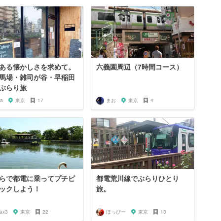
ある懐かしさを求めて。
六義園周辺（7時間コース）
馬場・雑司が谷・早稲田
ぶらり旅
ia
東京
17
まお
東京
4
らで都電に乗ってプチピ
都電荒川線でぶらりひとり
ックしよう！
旅。
rax3
東京
22
ほっぴー
東京
13