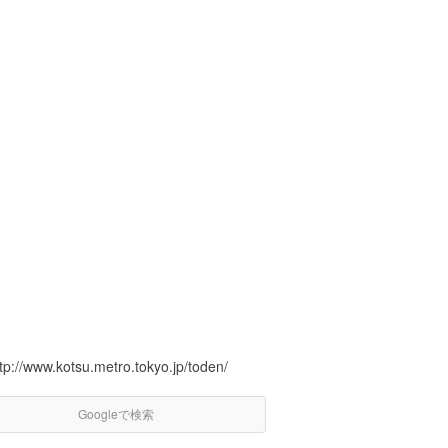
tp://www.kotsu.metro.tokyo.jp/toden/
Googleで検索