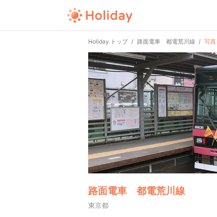
Holiday トップ
路面電車 都電荒川線
写真
路面電車 都電荒川線
東京都