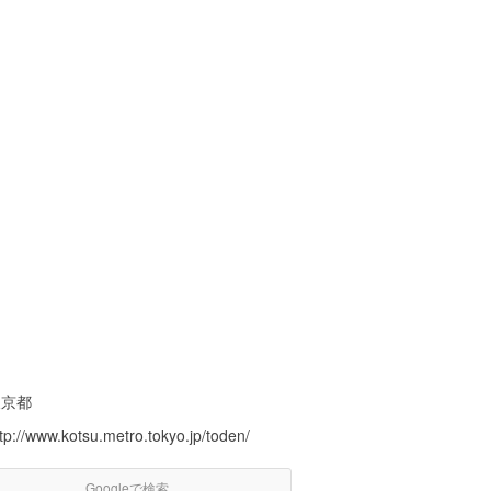
東京都
tp://www.kotsu.metro.tokyo.jp/toden/
Googleで検索