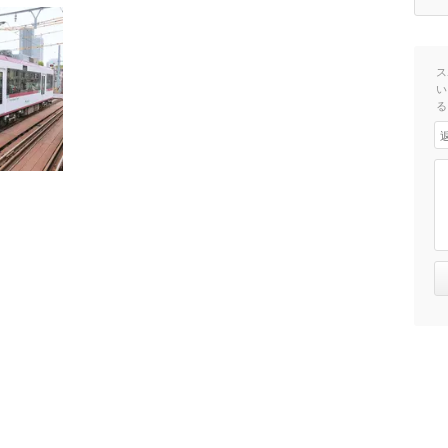
ス
い
る