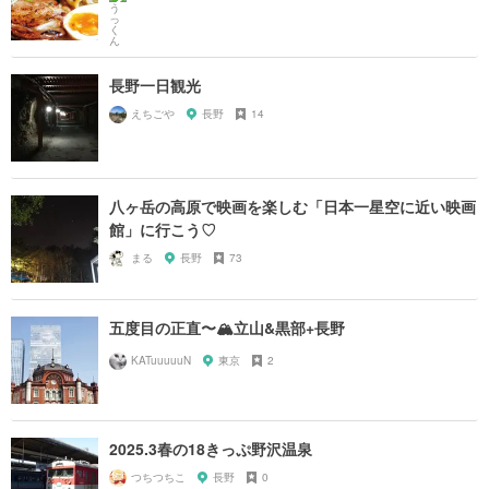
長野一日観光
えちごや
長野
14
八ヶ岳の高原で映画を楽しむ「日本一星空に近い映画
館」に行こう♡
まる
長野
73
五度目の正直〜🏔立山&黒部+長野
KATuuuuuN
東京
2
2025.3春の18きっぷ野沢温泉
つちつちこ
長野
0