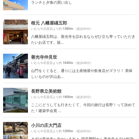
ランチと夕食の買い出し
根元 八幡屋礒五郎
1380m
いむらや石堂店より約
（徒歩24分）
八幡屋礒五郎は、善光寺を訪れるならぜひ立ち寄っていただき
たいお店です。販...
善光寺仲見世
1640m
いむらや石堂店より約
（徒歩28分）
山門をくぐると、通りには土産物屋や飲食店がズラリ！ 美味
しいものが沢山あ...
長野県立美術館
1900m
いむらや石堂店より約
（徒歩32分）
ここにどうしても行きたくて、今回の旅行は長野！って決めて
た！建築学会賞 ...
小川の庄大門店
1200m
いむらや石堂店より約
（徒歩20分）
まずは善光寺へ向かいます🚶 JR長野駅から善光寺までは約2k