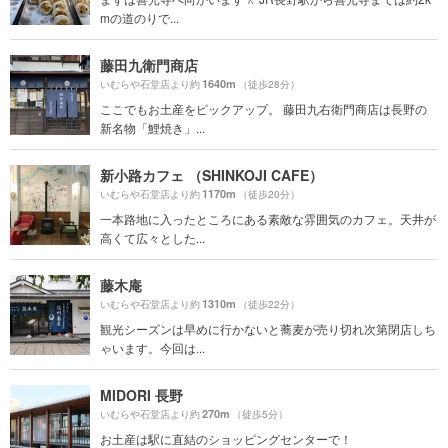
mの道のりで...
藤田九衛門商店
1640m
いむらや石堂店より約
（徒歩28分）
ここでもお土産をピックアップ。 藤田九右衛門商店は長野の
新名物「鯉焼き」...
新小路カフェ （SHINKOJI CAFE）
1170m
いむらや石堂店より約
（徒歩20分）
一本路地に入ったところにある素敵な雰囲気のカフェ。天井が
高くて広々とした...
藤木庵
1310m
いむらや石堂店より約
（徒歩22分）
観光シーズンは早めに行かないと蕎麦が売り切れ次第閉店しち
ゃいます。今回は...
MIDORI 長野
270m
いむらや石堂店より約
（徒歩5分）
お土産は駅に直結のショッピングセンターで！