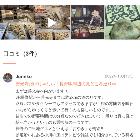
▶
口コミ（3件）
Jurinko
2022年10月17日
善光寺だけじゃない！長野駅周辺の見どころ巡り👀
まずは善光寺へ向かいます🚶
JR長野駅から善光寺までは約2kmの道のりです。
路線バスやタクシーでもアクセスできますが、街の雰囲気を味わ
いながらゆっくりと歩いて行くのも楽しいものですよ。
徒歩での所要時間は30分程なので行きは歩いて、帰りは真っ直ぐ
駅へ向かうというのも選択肢の一つです。
長野のご当地グルメといえば「おやき」が有名‼️
参道沿いにある小川の庄はテレビや雑誌でも紹介されている有名