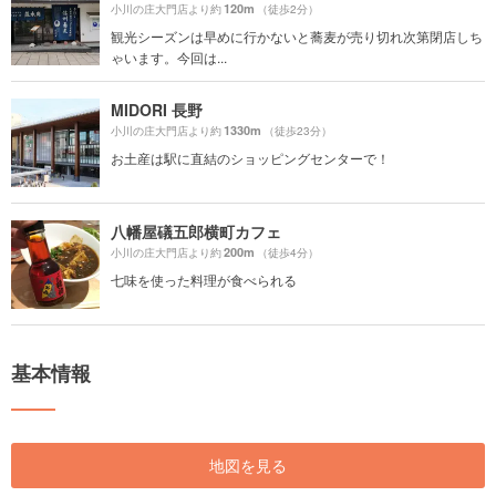
120m
小川の庄大門店より約
（徒歩2分）
観光シーズンは早めに行かないと蕎麦が売り切れ次第閉店しち
ゃいます。今回は...
MIDORI 長野
1330m
小川の庄大門店より約
（徒歩23分）
お土産は駅に直結のショッピングセンターで！
八幡屋礒五郎横町カフェ
200m
小川の庄大門店より約
（徒歩4分）
七味を使った料理が食べられる
基本情報
地図を見る