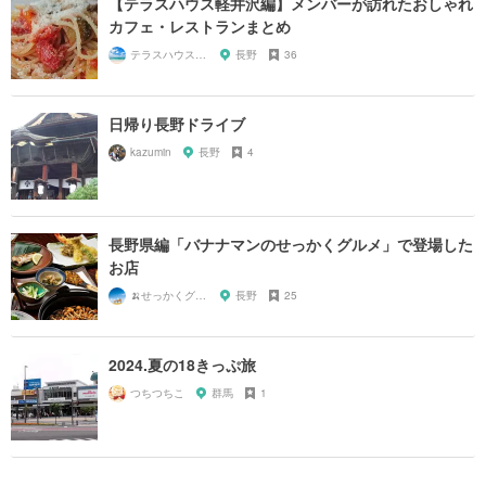
【テラスハウス軽井沢編】メンバーが訪れたおしゃれ
カフェ・レストランまとめ
テラスハウスが好き！
長野
36
日帰り長野ドライブ
kazumin
長野
4
長野県編「バナナマンのせっかくグルメ」で登場した
お店
🍌せっかくグルメまにあ🍌
長野
25
2024.夏の18きっぷ旅
つちつちこ
群馬
1