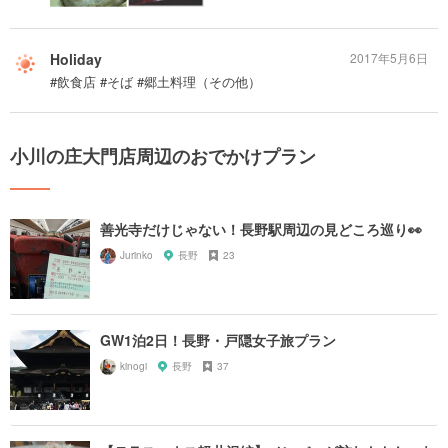
Holiday
2017年5月6日
#飲食店 #そば #郷土料理（その他）
小川の庄大門店周辺のおでかけプラン
善光寺だけじゃない！長野駅周辺の見どころ巡り👀
Jurinko
長野
23
GW1泊2日！長野・戸隠女子旅プラン
kinogi
長野
37