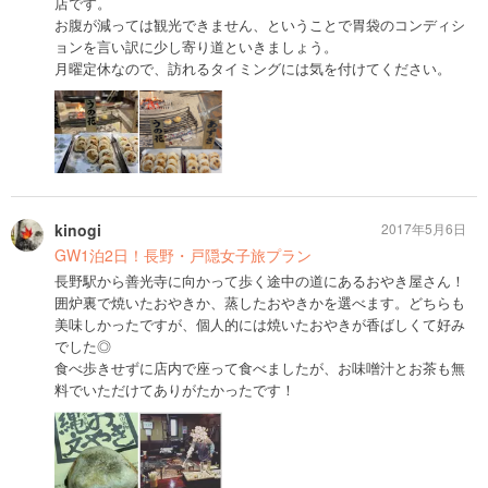
店です。
お腹が減っては観光できません、ということで胃袋のコンディシ
ョンを言い訳に少し寄り道といきましょう。
月曜定休なので、訪れるタイミングには気を付けてください。
kinogi
2017年5月6日
GW1泊2日！長野・戸隠女子旅プラン
長野駅から善光寺に向かって歩く途中の道にあるおやき屋さん！
囲炉裏で焼いたおやきか、蒸したおやきかを選べます。どちらも
美味しかったですが、個人的には焼いたおやきが香ばしくて好み
でした◎
食べ歩きせずに店内で座って食べましたが、お味噌汁とお茶も無
料でいただけてありがたかったです！