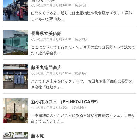
440m
小川の庄大門店より約
（徒歩8分）
山門をくぐると、通りには土産物屋や飲食店がズラリ！ 美味
しいものが沢山あ...
長野県立美術館
720m
小川の庄大門店より約
（徒歩13分）
ここにどうしても行きたくて、今回の旅行は長野！って決めて
た！建築学会賞 ...
藤田九衛門商店
440m
小川の庄大門店より約
（徒歩8分）
ここでもお土産をピックアップ。 藤田九右衛門商店は長野の
新名物「鯉焼き」...
新小路カフェ （SHINKOJI CAFE）
60m
小川の庄大門店より約
（徒歩2分）
一本路地に入ったところにある素敵な雰囲気のカフェ。天井が
高くて広々とした...
藤木庵