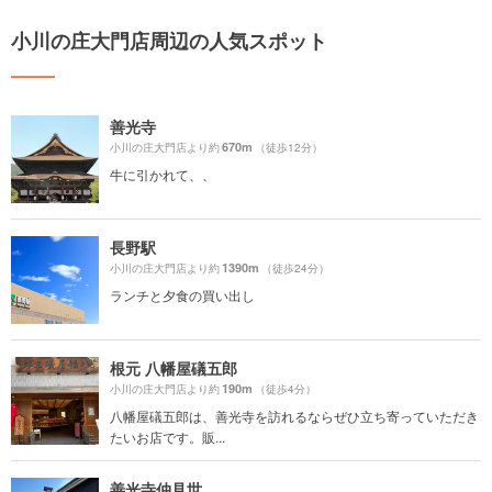
小川の庄大門店周辺の人気スポット
善光寺
670m
小川の庄大門店より約
（徒歩12分）
牛に引かれて、、
長野駅
1390m
小川の庄大門店より約
（徒歩24分）
ランチと夕食の買い出し
根元 八幡屋礒五郎
190m
小川の庄大門店より約
（徒歩4分）
八幡屋礒五郎は、善光寺を訪れるならぜひ立ち寄っていただき
たいお店です。販...
善光寺仲見世