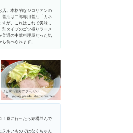
お店。本格的なジロリアンの
。醤油は二郎専用醤油「カネ
ますが、これはこれで美味し
、別タイプのゴツ盛りラーメ
か普通の中華料理屋だった気
かも食べられます。
よし家 （長野市 ラーメン）
出典：
yaplog.jp/sada_shadyo/archive/656
コ！昼に行ったら結構並んで
たヌルいものではなくちゃん