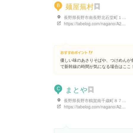
麺屋蕪村
B
長野県長野市南長野北石堂町１３６１ ジャシイ千石センタービル １Ｆ
https://tabelog.com/nagano/A2001/A200101/20000327/
優しい味のあさりそばや、つけめんが
で新幹線の時間が気になる場合はここ
まとや
C
長野県長野市鶴賀南千歳町８７６-１３
https://tabelog.com/nagano/A2001/A200101/20000313/