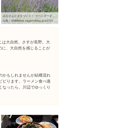
みなさんとまちづくり！:ラベンダーまつり 裾花緑地公園愛護会「白岩の会」
出典：
chiikikoba.naganoblog.jp/e272114.html
こは大自然。さすが長野。大
のに、大自然を感じることが
のかもしれませんが結構流れ
ビビります。ラーメン食べ過
くなったら、川辺でゆっくり
。