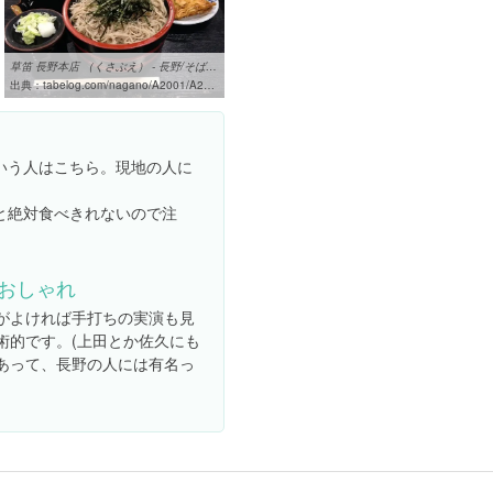
草笛 長野本店 （くさぶえ） - 長野/そば [食べログ]
出典：
tabelog.com/nagano/A2001/A200101/20000137
いう人はこちら。現地の人に
と絶対食べきれないので注
おしゃれ
がよければ手打ちの実演も見
術的です。(上田とか佐久にも
あって、長野の人には有名っ