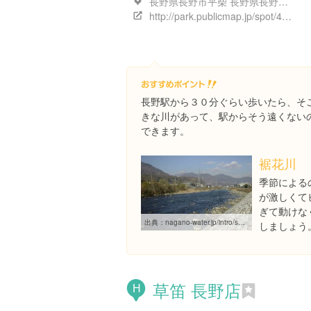
長野県長野市平柴 長野県長野市南長野
http://park.publicmap.jp/spot/43852
長野駅から３０分ぐらい歩いたら、そ
きな川があって、駅からそう遠くない
できます。
裾花川
季節による
が激しくて
ぎて動けな
出典：
nagano-water.jp/intro/shisetsu/suigen/000221.html
しましょう
草笛 長野店
H