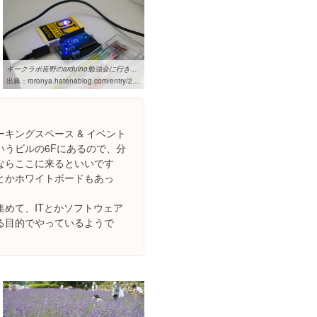
ギークラボ長野のarduino勉強会に行きました。 - an odd fellow
出典：
roronya.hatenablog.com/entry/2014/03/22/125129
キングスペース & イベント
いうビルの6Fにあるので、分
ならここに来るといいです
ーとかホワイトボードもあっ
めて、ITとかソフトウェア
る目的でやっているようで