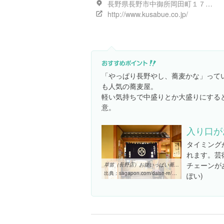
長野県長野市中御所岡田町１７８-２
http://www.kusabue.co.jp/
「やっぱり長野やし、蕎麦かな」って
も人気の蕎麦屋。
軽い気持ちで中盛りとか大盛りにする
意。
入り口が
タイミング
れます。芸
チェーンが
草笛（長野店）お腹いっぱい蕎麦を食べたくなったらココ( ・∀・)ﾉ ...
出典：
sagapon.com/daise-re/blog/?p=2734
ぽい)