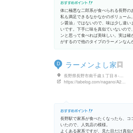
体に極悪な二郎系が食べられる長野の
私も満足できるなかなかのボリューム
シ醤油」ではないので、味は少し違い
いです。下手に味を真似ていないので
ンと思って食べれば美味しい。実は確
がするので他のタイプのラーメンなん
ラーメンよし家
D
長野県長野市南千歳１丁目８-１２
https://tabelog.com/nagano/A2001/A200101/20001085/
長野駅で家系が食べたくなったら、コ
いたので、人気店の模様。
よくある家系ですが、見た目だけ真似