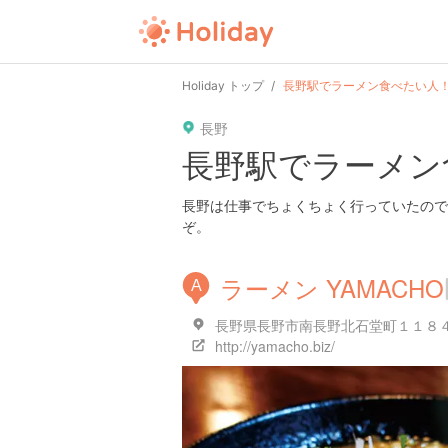
Holiday トップ
長野駅でラーメン食べたい人
長野
長野駅でラーメン
長野は仕事でちょくちょく行っていたので
ぞ。
ラーメン YAMACHO
A
長野県長野市南長野北石堂町１１８４
http://yamacho.biz/