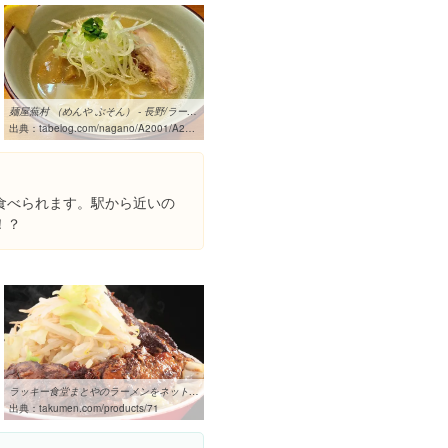
麺屋蕪村 （めんや ぶそん） - 長野/ラーメン [食べログ]
出典：
tabelog.com/nagano/A2001/A200101/20000327
食べられます。駅から近いの
！？
ラッキー食堂まとやのラーメンをネット通販で | 宅麺.com
出典：
takumen.com/products/71