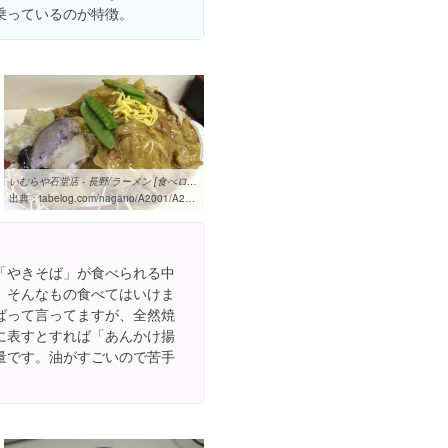
乗っているのが特徴。
いむらや石堂店 - 長野/ラーメン [食べログ]
出典：
tabelog.com/nagano/A2001/A200101/20001199
「やきそば」が食べられる中
、そんなもの食べてはいけま
ばって言ってますが、全然焼
に表すとすれば「あんかけ揚
量です。油がすごいので苦手