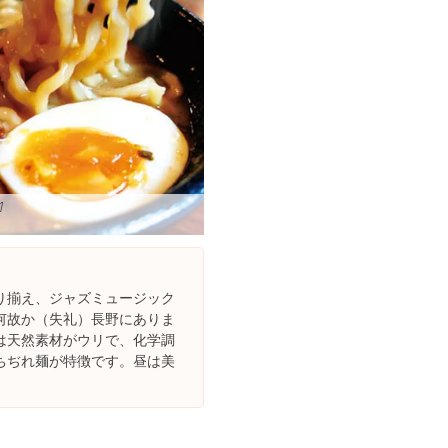
]
り揃え、ジャズミュージック
何故か（失礼）長野にありま
は天然素材がウリで、化学調
ちぢれ麺が特徴です。昼は美
。