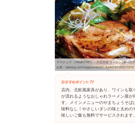
ヤマチョウ （YAMACHO） - 市役所前/ラーメン [食べログ
出典：
tabelog.com/nagano/A2001/A200101/20017370
店内、北欧風家具があり、ワインも取
が流れるようなおしゃれラーメン屋が
す。メインメニューのやまちょうそば
味料なし！やさしいダシの味と太めの
味しいご飯も無料でサービスされます