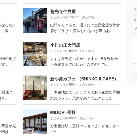
ス
善光寺仲見世
い
1380m
まとやより約
（徒歩23分）
る
るならぜひ
山門をくぐると、通りには土産物屋や飲食
販...
店がズラリ！ 美味しいものが沢山あ...
小川の庄大門店
940m
まとやより約
（徒歩16分）
今回の旅行
まずは善光寺へ向かいます🚶 JR長野駅か
...
ら善光寺までは約2kmの道のりで...
新小路カフェ （SHINKOJI CAFE）
900m
まとやより約
（徒歩16分）
 藤田九
一本路地に入ったところにある素敵な雰囲
」...
気のカフェ。天井が高くて広々とした...
MIDORI 長野
390m
まとやより約
（徒歩7分）
と蕎麦が売
お土産は駅に直結のショッピングセンター
は...
で！