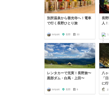
別所温泉から善光寺へ！電車
長野
で行く長野ひとり旅
人！
teriyaki
長野
30
う
レンタカーで充実！長野旅〜
八ヶ
黒部ダム・白馬・上田〜
「日
に行
teriyaki
長野
9
ま