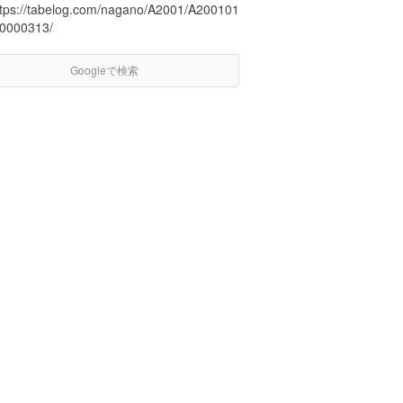
ttps://tabelog.com/nagano/A2001/A200101
20000313/
Googleで検索