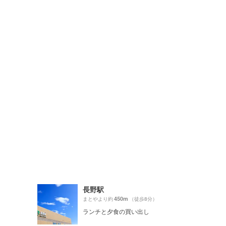
長野駅
450m
まとやより約
（徒歩8分）
ランチと夕食の買い出し