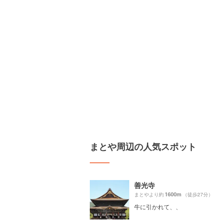
まとや周辺の人気スポット
善光寺
1600m
まとやより約
（徒歩27分）
牛に引かれて、、