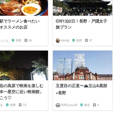
駅でラーメン食べたい
GW1泊2日！長野・戸隠女子
オススメのお店
旅プラン
っくん
長野
50
kinogi
長野
37
岳の高原で映画を楽しむ
五度目の正直〜🏔立山&黒部
本一星空に近い映画館」
+長野
こう♡
る
長野
73
KATuuuuuN
東京
2