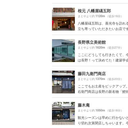
根元 八幡屋礒五郎
1120m
まとやより約
（徒歩19分）
八幡屋礒五郎は、善光寺を訪れ
立ち寄っていただきたいお店です。
長野県立美術館
1620m
まとやより約
（徒歩27分）
ここにどうしても行きたくて、
は長野！って決めてた！建築学会賞 
藤田九衛門商店
1370m
まとやより約
（徒歩23分）
ここでもお土産をピックアップ。
右衛門商店は長野の新名物「鯉焼き
藤木庵
1050m
まとやより約
（徒歩18分）
観光シーズンは早めに行かない
り切れ次第閉店しちゃいます。今回